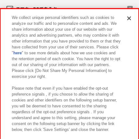
スマホ・PCであそぶ
We collect unique personal identifiers such as cookies to
analyze our traffic and to personalize content and ads. We
イベント・キャンペーン
share information about your use of our website with our
analytics and advertising partners, who may combine it with
other information that you have provided to them or that they
have collected from your use of their services. Please click
"
here
" to see more details about how we use cookies and
関連会社
サステナビリティ
サイトポリシー
the retention period of each cookie. You have the right to opt
out of our sharing of your information with our partners.
プライバシーポリシー
ウェブアクセシビリティ方針と検証結果
Please click [Do Not Share My Personal Information] to
exercise your right.
お取引先さまとともに
食品のご提供について
カスタマーハラスメント対応方針
よくあるご質問・お問い合わせ
Please note that even if you have enabled the opt-out
preference signals , if you choose to allow the sharing of
cookies and other identifiers on the following setup banner,
you will be deemed to have consented to the sharing
regardless of the opt-out preference signals . If you
understand and agree to this setting, please manage your
consent on the following setup banner by clicking the link
below, then click 'Save Settings' and close the banner.
©Bandai Namco Amusement Inc.