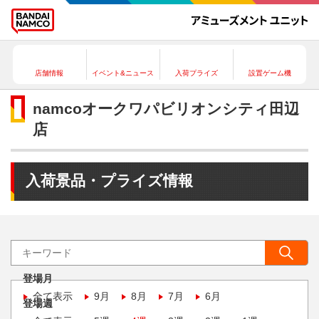
店舗情報
イベント&ニュース
入荷プライズ
設置ゲーム機
namcoオークワパビリオンシティ田辺
店
入荷景品・プライズ情報
登場月
全て表示
9月
8月
7月
6月
登場週