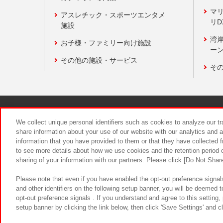
マ
アスレチック・スポーツエンタメ
リD
施設
湾
お子様・ファミリー向け施設
ーン
その他の施設・サービス
そ
関連会社
サステナビリティ
We collect unique personal identifiers such as cookies to analyze our t
share information about your use of our website with our analytics and 
information that you have provided to them or that they have collected f
食品のご提
to see more details about how we use cookies and the retention period o
sharing of your information with our partners. Please click [Do Not Shar
Please note that even if you have enabled the opt-out preference signals
and other identifiers on the following setup banner, you will be deemed 
opt-out preference signals . If you understand and agree to this setting
setup banner by clicking the link below, then click 'Save Settings' and c
©Bandai Namco Amusement Inc.
©Ba