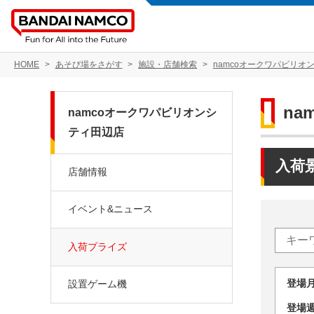
HOME
あそび場をさがす
施設・店舗検索
namcoオークワパビリオ
n
namcoオークワパビリオンシ
ティ田辺店
入荷
店舗情報
イベント&ニュース
入荷プライズ
登場
設置ゲーム機
登場