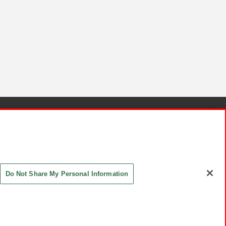
針と検証結果
お取引先さまとともに
お問い合わせ
Do Not Share My Personal Information
ASHIKI Co., Ltd. All Rights Reserved.