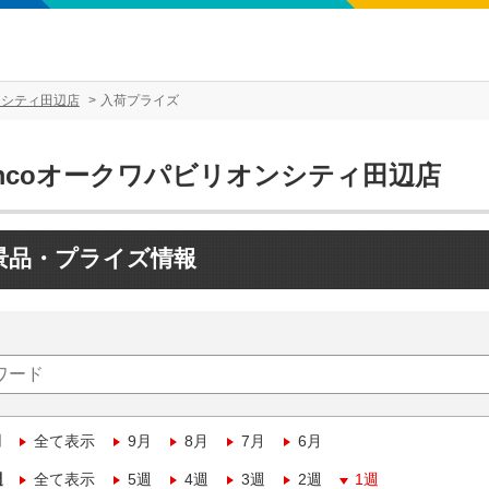
ンシティ田辺店
入荷プライズ
amcoオークワパビリオンシティ田辺店
景品・プライズ情報
月
全て表示
9月
8月
7月
6月
週
全て表示
5週
4週
3週
2週
1週