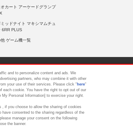
リオカート アーケードグランプ
X
岸ミッドナイト マキシマムチュ
 6RR PLUS
の他 ゲーム機一覧
サイトポリシー
プライバシーポリシー
ウェブアクセシビリティ方
raffic and to personalize content and ads. We
advertising partners, who may combine it with other
rom your use of their services. Please click "
here
"
供について
カスタマーハラスメント対応方針
よくあるご質問・
f each cookie. You have the right to opt out of our
e My Personal Information] to exercise your right.
 , if you choose to allow the sharing of cookies
to have consented to the sharing regardless of the
, please manage your consent on the following
lose the banner.
ndai Namco Amusement Lab Inc.
©Bandai Namco Experience Inc.
©HANAY