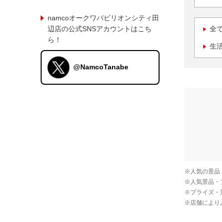
namcoオークワパビリオンシティ田
辺店の公式SNSアカウントはこち
全
ら！
生
@NamcoTanabe