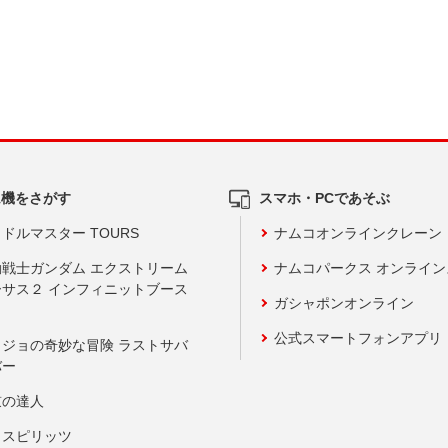
ム機をさがす
スマホ・PCであそぶ
ドルマスター TOURS
ナムコオンラインクレーン
動戦士ガンダム エクストリーム
ナムコパークス オンライ
ーサス２ インフィニットブース
ガシャポンオンライン
公式スマートフォンアプリ
ョジョの奇妙な冒険 ラストサバ
バー
鼓の達人
りスピリッツ