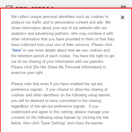
スマホ・PCであそぶ
We collect unique personal identifiers such as cookies to
analyze our traffic and to personalize content and ads. We
イベント・キャンペーン
share information about your use of our website with our
analytics and advertising partners, who may combine it with
other information that you have provided to them or that they
have collected from your use of their services. Please click
"
here
" to see more details about how we use cookies and
関連会社
サステナビリティ
サイトポリシー
the retention period of each cookie. You have the right to opt
out of our sharing of your information with our partners.
プライバシーポリシー
ウェブアクセシビリティ方針と検証結果
Please click [Do Not Share My Personal Information] to
exercise your right.
お取引先さまとともに
食品のご提供について
カスタマーハラスメント対応方針
よくあるご質問・お問い合わせ
Please note that even if you have enabled the opt-out
preference signals , if you choose to allow the sharing of
cookies and other identifiers on the following setup banner,
you will be deemed to have consented to the sharing
regardless of the opt-out preference signals . If you
understand and agree to this setting, please manage your
consent on the following setup banner by clicking the link
below, then click 'Save Settings' and close the banner.
©Bandai Namco Amusement Inc.