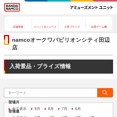
店舗情報
イベント&ニュース
入荷プライズ
設置ゲーム機
namcoオークワパビリオンシティ田辺
店
入荷景品・プライズ情報
登場月
全て表示
9月
8月
7月
6月
登場週