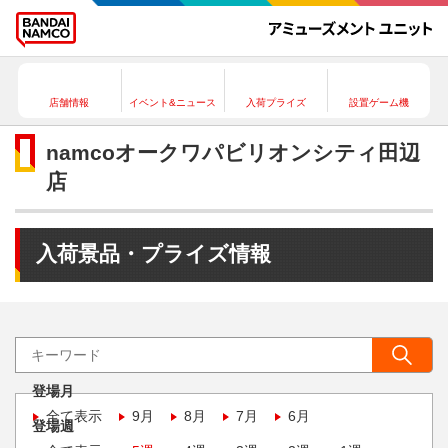
店舗情報
イベント&ニュース
入荷プライズ
設置ゲーム機
namcoオークワパビリオンシティ田辺
店
入荷景品・プライズ情報
登場月
全て表示
9月
8月
7月
6月
登場週