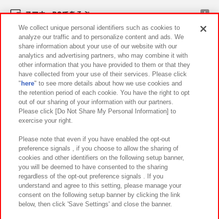
スマホ・PCであそぶ
We collect unique personal identifiers such as cookies to
analyze our traffic and to personalize content and ads. We
イベント・キャンペーン
share information about your use of our website with our
analytics and advertising partners, who may combine it with
other information that you have provided to them or that they
have collected from your use of their services. Please click
"
here
" to see more details about how we use cookies and
関連会社
サステナビリティ
サイトポリシー
the retention period of each cookie. You have the right to opt
out of our sharing of your information with our partners.
プライバシーポリシー
ウェブアクセシビリティ方針と検証結果
Please click [Do Not Share My Personal Information] to
exercise your right.
お取引先さまとともに
食品のご提供について
カスタマーハラスメント対応方針
よくあるご質問・お問い合わせ
Please note that even if you have enabled the opt-out
preference signals , if you choose to allow the sharing of
cookies and other identifiers on the following setup banner,
you will be deemed to have consented to the sharing
regardless of the opt-out preference signals . If you
understand and agree to this setting, please manage your
consent on the following setup banner by clicking the link
below, then click 'Save Settings' and close the banner.
©Bandai Namco Amusement Inc.