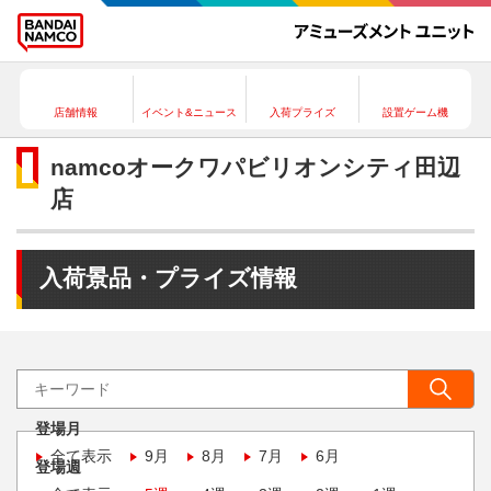
店舗情報
イベント&ニュース
入荷プライズ
設置ゲーム機
namcoオークワパビリオンシティ田辺
店
入荷景品・プライズ情報
登場月
全て表示
9月
8月
7月
6月
登場週