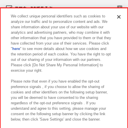
スマホ・PCであそぶ
We collect unique personal identifiers such as cookies to
analyze our traffic and to personalize content and ads. We
イベント・キャンペーン
share information about your use of our website with our
analytics and advertising partners, who may combine it with
other information that you have provided to them or that they
have collected from your use of their services. Please click
"
here
" to see more details about how we use cookies and
関連会社
サステナビリティ
サイトポリシー
the retention period of each cookie. You have the right to opt
out of our sharing of your information with our partners.
プライバシーポリシー
ウェブアクセシビリティ方針と検証結果
Please click [Do Not Share My Personal Information] to
exercise your right.
お取引先さまとともに
食品のご提供について
カスタマーハラスメント対応方針
よくあるご質問・お問い合わせ
Please note that even if you have enabled the opt-out
preference signals , if you choose to allow the sharing of
cookies and other identifiers on the following setup banner,
you will be deemed to have consented to the sharing
regardless of the opt-out preference signals . If you
understand and agree to this setting, please manage your
consent on the following setup banner by clicking the link
below, then click 'Save Settings' and close the banner.
©Bandai Namco Amusement Inc.