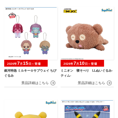
7
15
7
10
2026年
月
日～登場
2026年
月
日～登場
銀河特急 ミルキー☆サブウェイ ちび
ミニオン 寝そべり LLぬいぐるみ‐
ぐるみ
ティム‐