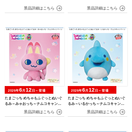
6
12
6
12
2026年
月
日～登場
2026年
月
日～登場
たまごっち めちゃもふぐっとぬいぐ
たまごっち めちゃもふぐっとぬいぐ
るみ～みゃおっち～ナムコキャンペ
るみ～いるかっち～ナムコキャンペ
ーン
ーン