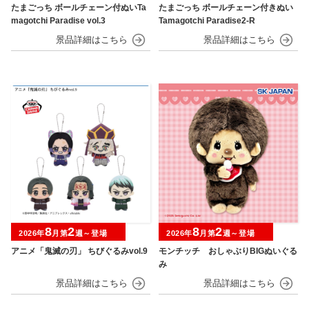
たまごっち ボールチェーン付ぬいTa
たまごっち ボールチェーン付きぬい
magotchi Paradise vol.3
Tamagotchi Paradise2-R
8
2
8
2
2026年
月第
週～登場
2026年
月第
週～登場
アニメ「鬼滅の刃」 ちびぐるみvol.9
モンチッチ おしゃぶりBIGぬいぐる
み