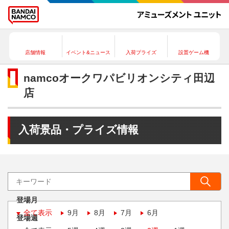
店舗情報
イベント&ニュース
入荷プライズ
設置ゲーム機
namcoオークワパビリオンシティ田辺
店
入荷景品・プライズ情報
登場月
全て表示
9月
8月
7月
6月
登場週