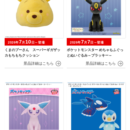
7
10
7
7
2026年
月
日～登場
2026年
月
日～登場
くまのプーさん スーパーギガザッ
ポケットモンスター めちゃもふぐっ
カもちもちクッション
とぬいぐるみ～ブラッキー～