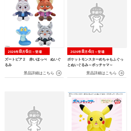
8
6
8
4
2026年
月
日～登場
2026年
月
日～登場
ズートピア２ 赤いほっぺ ぬいぐ
ポケットモンスターめちゃもふぐっ
るみ
とぬいぐるみ～ポッチャマ～