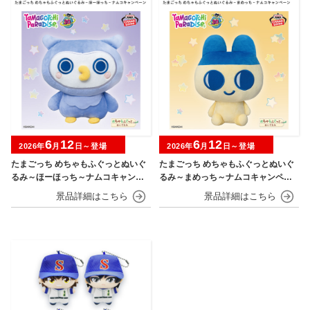
6
12
6
12
2026年
月
日～登場
2026年
月
日～登場
たまごっち めちゃもふぐっとぬいぐ
たまごっち めちゃもふぐっとぬいぐ
るみ～ほーほっち～ナムコキャンペ
るみ～まめっち～ナムコキャンペー
ーン
ン