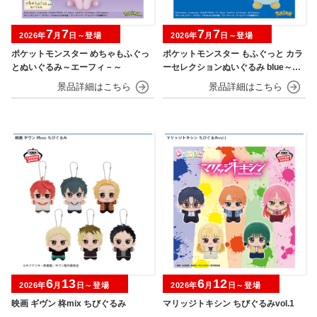
7
7
7
7
2026年
月
日～登場
2026年
月
日～登場
ポケットモンスター めちゃもふぐっ
ポケットモンスター もふぐっと カラ
とぬいぐるみ～エーフィ－～
ーセレクションぬいぐるみ blue～カ
イオーガ・ポッチャマ～
6
13
6
12
2026年
月
日～登場
2026年
月
日～登場
映画 ギヴン 柊mix ちびぐるみ
マリッジトキシン ちびぐるみvol.1