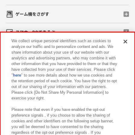
ゲーム機をさがす
スマホ・PCであそぶ
We collect unique personal identifiers such as cookies to
analyze our traffic and to personalize content and ads. We
イベント・キャンペーン
share information about your use of our website with our
analytics and advertising partners, who may combine it with
other information that you have provided to them or that they
have collected from your use of their services. Please click
"
here
" to see more details about how we use cookies and
関連会社
サステナビリティ
サイトポリシー
the retention period of each cookie. You have the right to opt
out of our sharing of your information with our partners.
プライバシーポリシー
ウェブアクセシビリティ方針と検証結果
Please click [Do Not Share My Personal Information] to
exercise your right.
お取引先さまとともに
食品のご提供について
カスタマーハラスメント対応方針
よくあるご質問・お問い合わせ
Please note that even if you have enabled the opt-out
preference signals , if you choose to allow the sharing of
cookies and other identifiers on the following setup banner,
you will be deemed to have consented to the sharing
regardless of the opt-out preference signals . If you