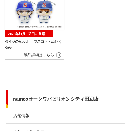
6
12
2026年
月
日～登場
ダイヤのAactⅡ マスコットぬいぐ
るみ
namcoオークワパビリオンシティ田辺店
店舗情報
イベント&ニュース