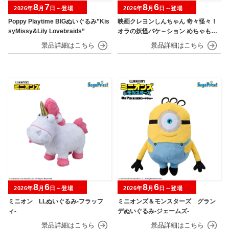
8
7
8
6
2026年
月
日～登場
2026年
月
日～登場
Poppy Playtime BIGぬいぐるみ”Kis
映画クレヨンしんちゃん 奇々怪々！
syMissy&Lily Lovebraids”
オラの妖怪バケ～ション めちゃもふ
ぐっとぬいぐるみ～おすわりポーズ
のシロ～
8
6
8
6
2026年
月
日～登場
2026年
月
日～登場
ミニオン LLぬいぐるみ‐フラッフ
ミニオンズ＆モンスターズ グラン
ィ‐
デぬいぐるみ‐ジェームズ‐