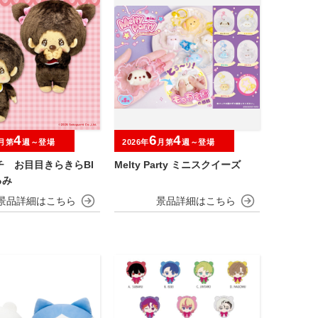
4
6
4
月第
週～登場
2026年
月第
週～登場
チ お目目きらきらBI
Melty Party ミニスクイーズ
るみ