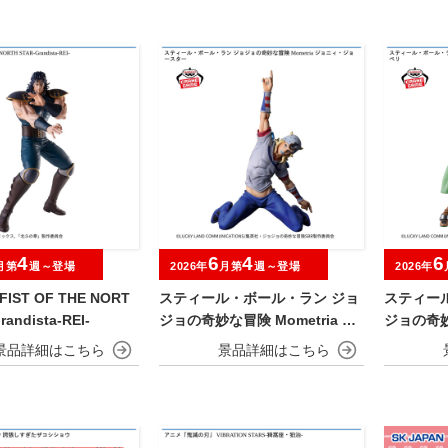
4
6
4
6
月第
週～登場
2026年
月第
週～登場
2026年
IST OF THE NORT
スティール・ボール・ラン ジョ
スティー
randista-REI-
ジョの奇妙な冒険 Mometria ジ
ジョの奇妙な
ョニィ・ジョースター
ャイロ・