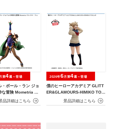
4
6
4
月第
週～登場
2026年
月第
週～登場
ル・ボール・ラン ジョ
僕のヒーローアカデミア GLITT
冒険 Mometria ジ
ER&GLAMOURS-HIMIKO TOG
ツェペリ
A-Ⅱ