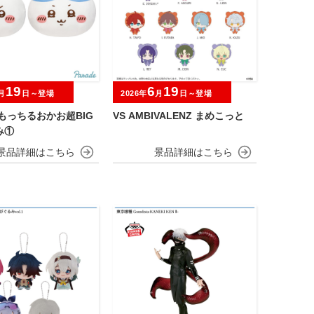
19
6
19
月
日～登場
2026年
月
日～登場
もっちるおかお超BIG
VS AMBIVALENZ まめこっと
み①