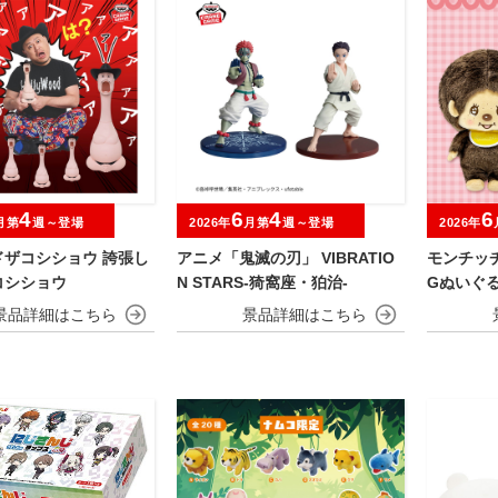
4
6
4
6
月第
週～登場
2026年
月第
週～登場
2026年
ドザコシショウ 誇張し
アニメ「鬼滅の刃」 VIBRATIO
モンチッ
コシショウ
N STARS-猗窩座・狛治-
Gぬいぐ