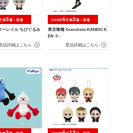
3
6
3
月第
週～登場
2026年
月第
週～登場
ターレイル ちびぐるみ
東京喰種 Grandista-KANEKI K
EN Ⅱ-
3
6
13