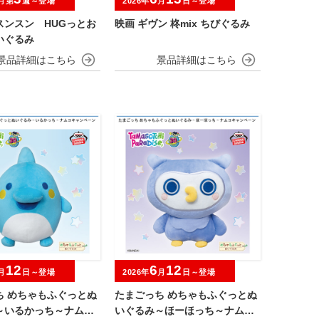
月第
週～登場
2026年
月
日～登場
スンスン HUGっとお
映画 ギヴン 柊mix ちびぐるみ
いぐるみ
12
6
12
月
日～登場
2026年
月
日～登場
ち めちゃもふぐっとぬ
たまごっち めちゃもふぐっとぬ
～いるかっち～ナムコ
いぐるみ～ほーほっち～ナムコ