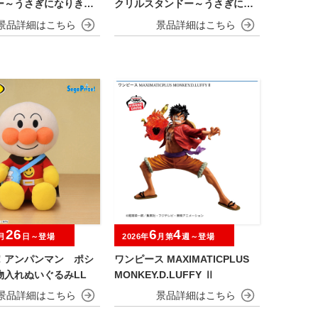
ー～うさぎになりきら
クリルスタンドー～うさぎにな
りきらNIGHT～
26
6
4
月
日～登場
2026年
月第
週～登場
！アンパンマン ポシ
ワンピース MAXIMATICPLUS
物入れぬいぐるみLL
MONKEY.D.LUFFY Ⅱ