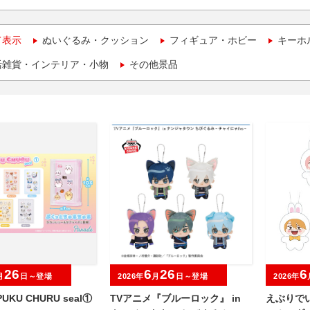
て表示
ぬいぐるみ・クッション
フィギュア・ホビー
キーホ
活雑貨・インテリア・小物
その他景品
26
6
26
6
月
日～登場
2026年
月
日～登場
2026年
UKU CHURU seal①
TVアニメ『ブルーロック』 in
えぶりで