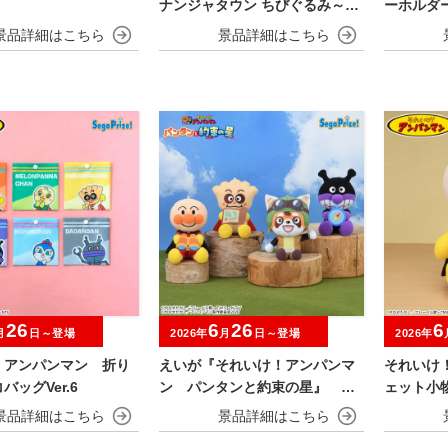
ナンジャタウン ちびぐるみ～チ
ーホルダ
ャイにゃFes～
NIGHT～
26
6
26
6
月
日～登場
2026年
月
日～登場
2026年
！アンパンマン 折り
えいが『それいけ！アンパンマ
それいけ
バッグVer.6
ン パンタンと約束の星』 ぬ
ェット小
いぐるみ