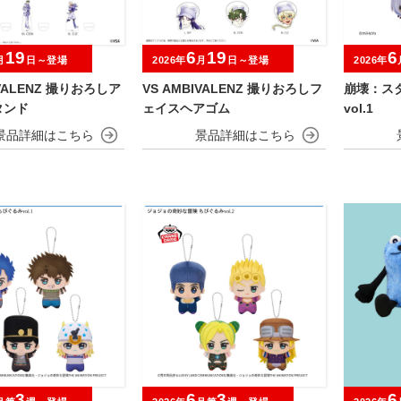
19
6
19
6
月
日～登場
2026年
月
日～登場
2026年
IVALENZ 撮りおろしア
VS AMBIVALENZ 撮りおろしフ
崩壊：ス
タンド
ェイスヘアゴム
vol.1
3
6
3
6