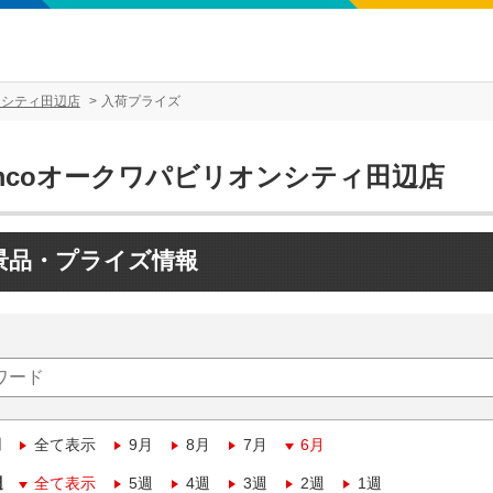
ンシティ田辺店
入荷プライズ
amcoオークワパビリオンシティ田辺店
景品・プライズ情報
月
全て表示
9月
8月
7月
6月
週
全て表示
5週
4週
3週
2週
1週