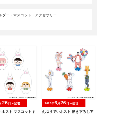
ルダー・マスコット・アクセサリー
26
6
26
月
日～登場
2026年
月
日～登場
いホスト マスコットキ
えぶりでいホスト 描き下ろしア