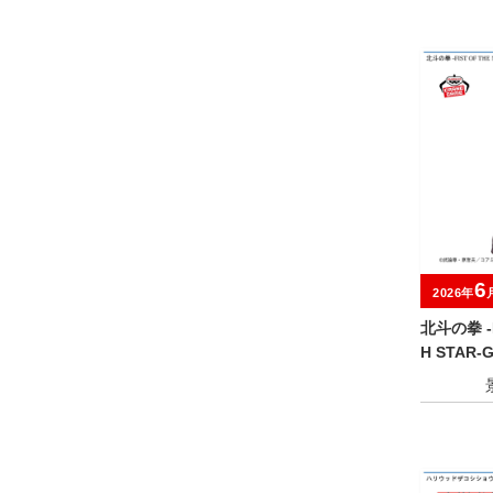
6
2026年
北斗の拳 -F
H STAR-G