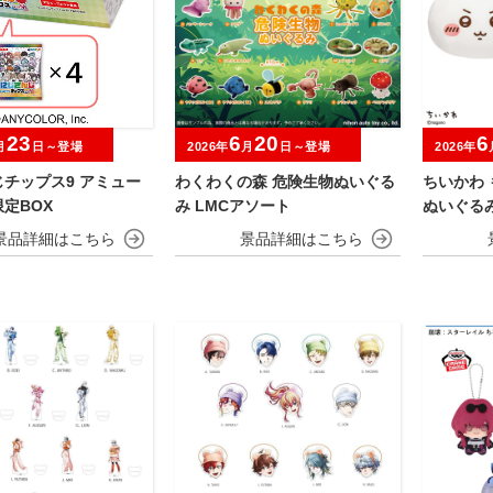
23
6
20
6
月
日～登場
2026年
月
日～登場
2026年
チップス9 アミュー
わくわくの森 危険生物ぬいぐる
ちいかわ 
定BOX
み LMCアソート
ぬいぐる