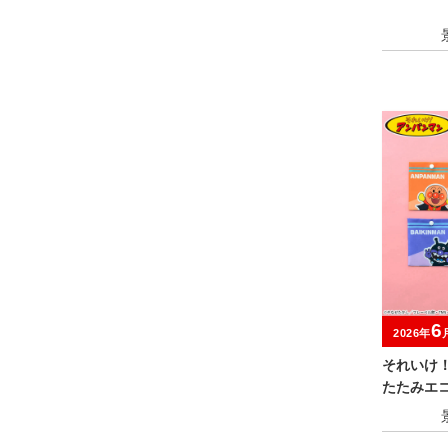
6
2026年
それいけ
たたみエコ