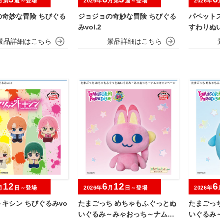
月第
週～登場
2026年
月第
週～登場
2026年
の奇妙な冒険 ちびぐる
ジョジョの奇妙な冒険 ちびぐる
パペット
みvol.2
すわりぬ
12
6
12
6
月
日～登場
2026年
月
日～登場
2026年
キシン ちびぐるみvo
たまごっち めちゃもふぐっとぬ
たまごっ
いぐるみ～みゃおっち～ナムコ
いぐるみ