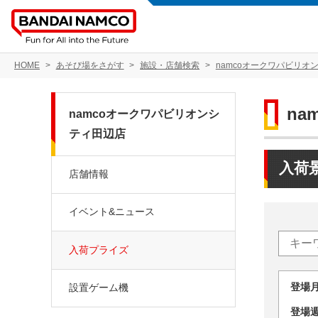
HOME
あそび場をさがす
施設・店舗検索
namcoオークワパビリオ
n
namcoオークワパビリオンシ
ティ田辺店
入荷
店舗情報
イベント&ニュース
入荷プライズ
登場
設置ゲーム機
登場