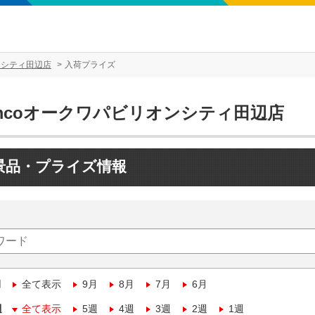
ンシティ田辺店
入荷プライズ
amcoオークワパビリオンシティ田辺店
景品・プライズ情報
月
全て表示
9月
8月
7月
6月
週
全て表示
5週
4週
3週
2週
1週