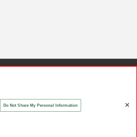
針と検証結果
お取引先さまとともに
お問い合わせ
Do Not Share My Personal Information
ASHIKI Co., Ltd. All Rights Reserved.