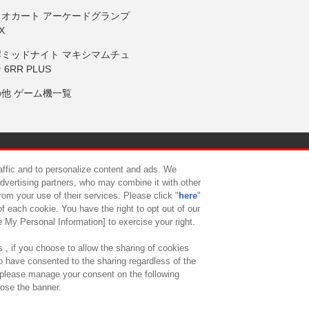
リオカート アーケードグランプ
X
岸ミッドナイト マキシマムチュ
 6RR PLUS
の他 ゲーム機一覧
サイトポリシー
プライバシーポリシー
ウェブアクセシビリティ方
raffic and to personalize content and ads. We
advertising partners, who may combine it with other
rom your use of their services. Please click "
here
"
供について
カスタマーハラスメント対応方針
よくあるご質問・
f each cookie. You have the right to opt out of our
e My Personal Information] to exercise your right.
 , if you choose to allow the sharing of cookies
to have consented to the sharing regardless of the
, please manage your consent on the following
lose the banner.
ndai Namco Amusement Lab Inc.
©Bandai Namco Experience Inc.
©HANAY