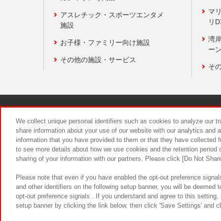
マ
アスレチック・スポーツエンタメ
リD
施設
湾
お子様・ファミリー向け施設
ーン
その他の施設・サービス
そ
関連会社
サステナビリティ
We collect unique personal identifiers such as cookies to analyze our t
share information about your use of our website with our analytics and 
information that you have provided to them or that they have collected f
食品のご提
to see more details about how we use cookies and the retention period o
sharing of your information with our partners. Please click [Do Not Shar
Please note that even if you have enabled the opt-out preference signals
and other identifiers on the following setup banner, you will be deemed 
opt-out preference signals . If you understand and agree to this setting
setup banner by clicking the link below, then click 'Save Settings' and c
©Bandai Namco Amusement Inc.
©Ba