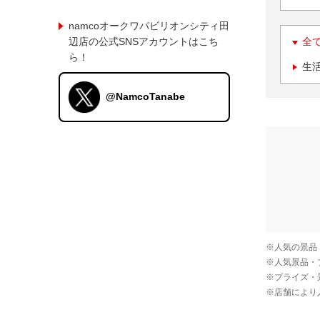
namcoオークワパビリオンシティ田
辺店の公式SNSアカウントはこち
全
ら！
生
@NamcoTanabe