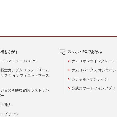
ム機をさがす
スマホ・PCであそぶ
ドルマスター TOURS
ナムコオンラインクレーン
動戦士ガンダム エクストリーム
ナムコパークス オンライ
ーサス２ インフィニットブース
ガシャポンオンライン
公式スマートフォンアプリ
ョジョの奇妙な冒険 ラストサバ
バー
鼓の達人
りスピリッツ