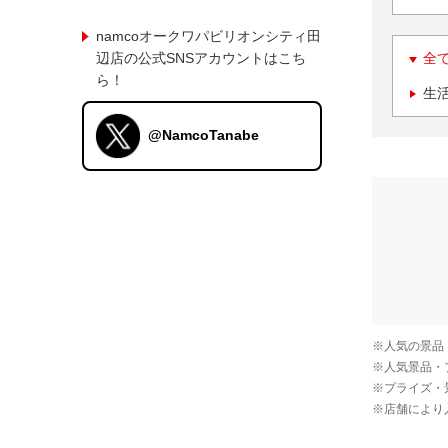
namcoオークワパビリオンシティ田
辺店の公式SNSアカウントはこち
全
ら！
生
@NamcoTanabe