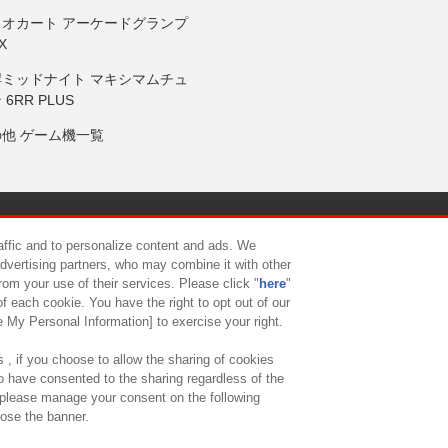
リオカート アーケードグランプ
X
岸ミッドナイト マキシマムチュ
 6RR PLUS
の他 ゲーム機一覧
サイトポリシー
プライバシーポリシー
ウェブアクセシビリティ方
raffic and to personalize content and ads. We
advertising partners, who may combine it with other
rom your use of their services. Please click "
here
"
供について
カスタマーハラスメント対応方針
よくあるご質問・
f each cookie. You have the right to opt out of our
e My Personal Information] to exercise your right.
 , if you choose to allow the sharing of cookies
to have consented to the sharing regardless of the
, please manage your consent on the following
lose the banner.
ndai Namco Amusement Lab Inc.
©Bandai Namco Experience Inc.
©HANAY