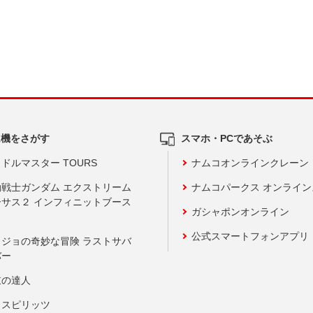
ム機をさがす
スマホ・PCであそぶ
ドルマスター TOURS
ナムコオンラインクレーン
動戦士ガンダム エクストリーム
ナムコパークス オンライ
ーサス２ インフィニットブース
ガシャポンオンライン
公式スマートフォンアプリ
ョジョの奇妙な冒険 ラストサバ
バー
鼓の達人
りスピリッツ