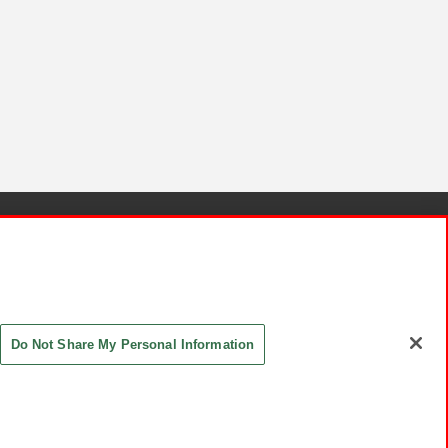
針と検証結果
お取引先さまとともに
お問い合わせ
Do Not Share My Personal Information
ASHIKI Co., Ltd. All Rights Reserved.