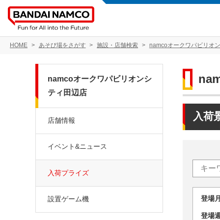
HOME
あそび場をさがす
施設・店舗検索
namcoオークワパビリオ
n
namcoオークワパビリオンシ
ティ田辺店
入荷
店舗情報
イベント&ニュース
入荷プライズ
登場
設置ゲーム機
登場