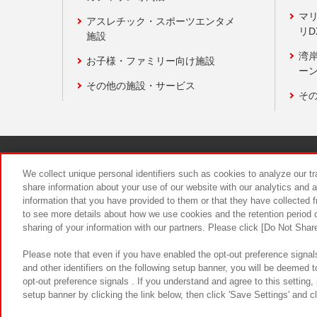
マ
アスレチック・スポーツエンタメ
リD
施設
湾
お子様・ファミリー向け施設
ーン
その他の施設・サービス
そ
関連会社
サステナビリティ
We collect unique personal identifiers such as cookies to analyze our t
share information about your use of our website with our analytics and 
information that you have provided to them or that they have collected f
食品のご提
to see more details about how we use cookies and the retention period o
sharing of your information with our partners. Please click [Do Not Shar
Please note that even if you have enabled the opt-out preference signals
and other identifiers on the following setup banner, you will be deemed 
opt-out preference signals . If you understand and agree to this setting
setup banner by clicking the link below, then click 'Save Settings' and c
©Bandai Namco Amusement Inc.
©Ba