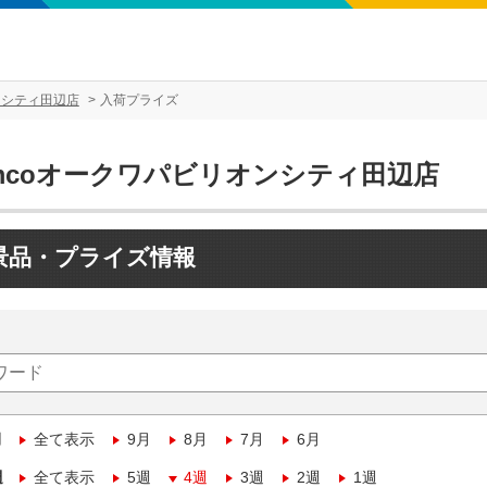
ンシティ田辺店
入荷プライズ
amcoオークワパビリオンシティ田辺店
景品・プライズ情報
月
全て表示
9月
8月
7月
6月
週
全て表示
5週
4週
3週
2週
1週