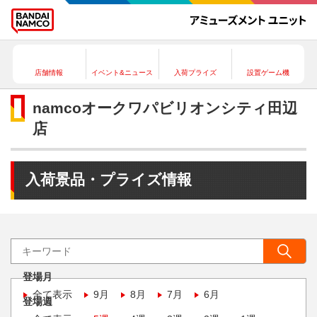
店舗情報
イベント&ニュース
入荷プライズ
設置ゲーム機
namcoオークワパビリオンシティ田辺
店
入荷景品・プライズ情報
登場月
全て表示
9月
8月
7月
6月
登場週