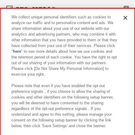
スマホ・PCであそぶ
We collect unique personal identifiers such as cookies to
analyze our traffic and to personalize content and ads. We
イベント・キャンペーン
share information about your use of our website with our
analytics and advertising partners, who may combine it with
other information that you have provided to them or that they
have collected from your use of their services. Please click
"
here
" to see more details about how we use cookies and
関連会社
サステナビリティ
サイトポリシー
the retention period of each cookie. You have the right to opt
out of our sharing of your information with our partners.
プライバシーポリシー
ウェブアクセシビリティ方針と検証結果
Please click [Do Not Share My Personal Information] to
exercise your right.
お取引先さまとともに
食品のご提供について
カスタマーハラスメント対応方針
よくあるご質問・お問い合わせ
Please note that even if you have enabled the opt-out
preference signals , if you choose to allow the sharing of
cookies and other identifiers on the following setup banner,
you will be deemed to have consented to the sharing
regardless of the opt-out preference signals . If you
understand and agree to this setting, please manage your
consent on the following setup banner by clicking the link
below, then click 'Save Settings' and close the banner.
©Bandai Namco Amusement Inc.