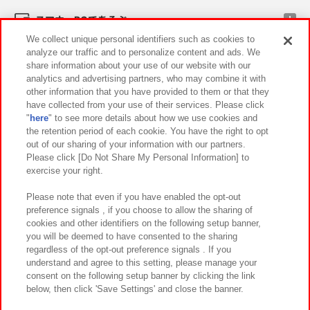
スマホ・PCであそぶ
We collect unique personal identifiers such as cookies to
analyze our traffic and to personalize content and ads. We
イベント・キャンペーン
share information about your use of our website with our
analytics and advertising partners, who may combine it with
other information that you have provided to them or that they
have collected from your use of their services. Please click
"
here
" to see more details about how we use cookies and
関連会社
サステナビリティ
サイトポリシー
the retention period of each cookie. You have the right to opt
out of our sharing of your information with our partners.
プライバシーポリシー
ウェブアクセシビリティ方針と検証結果
Please click [Do Not Share My Personal Information] to
exercise your right.
お取引先さまとともに
食品のご提供について
カスタマーハラスメント対応方針
よくあるご質問・お問い合わせ
Please note that even if you have enabled the opt-out
preference signals , if you choose to allow the sharing of
cookies and other identifiers on the following setup banner,
you will be deemed to have consented to the sharing
regardless of the opt-out preference signals . If you
understand and agree to this setting, please manage your
consent on the following setup banner by clicking the link
below, then click 'Save Settings' and close the banner.
©Bandai Namco Amusement Inc.