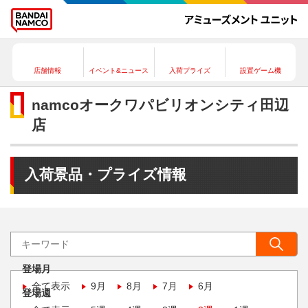
店舗情報
イベント&ニュース
入荷プライズ
設置ゲーム機
namcoオークワパビリオンシティ田辺
店
入荷景品・プライズ情報
登場月
全て表示
9月
8月
7月
6月
登場週