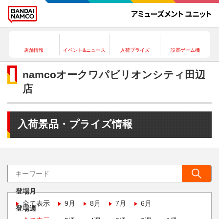
店舗情報
イベント&ニュース
入荷プライズ
設置ゲーム機
namcoオークワパビリオンシティ田辺
店
入荷景品・プライズ情報
登場月
全て表示
9月
8月
7月
6月
登場週