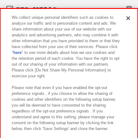
スマホ・PCであそぶ
We collect unique personal identifiers such as cookies to
analyze our traffic and to personalize content and ads. We
イベント・キャンペーン
share information about your use of our website with our
analytics and advertising partners, who may combine it with
other information that you have provided to them or that they
have collected from your use of their services. Please click
"
here
" to see more details about how we use cookies and
関連会社
サステナビリティ
サイトポリシー
the retention period of each cookie. You have the right to opt
out of our sharing of your information with our partners.
プライバシーポリシー
ウェブアクセシビリティ方針と検証結果
Please click [Do Not Share My Personal Information] to
exercise your right.
お取引先さまとともに
食品のご提供について
カスタマーハラスメント対応方針
よくあるご質問・お問い合わせ
Please note that even if you have enabled the opt-out
preference signals , if you choose to allow the sharing of
cookies and other identifiers on the following setup banner,
you will be deemed to have consented to the sharing
regardless of the opt-out preference signals . If you
understand and agree to this setting, please manage your
consent on the following setup banner by clicking the link
below, then click 'Save Settings' and close the banner.
©Bandai Namco Amusement Inc.