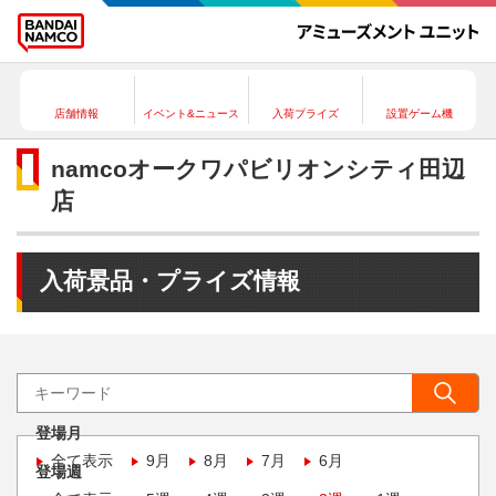
店舗情報
イベント&ニュース
入荷プライズ
設置ゲーム機
namcoオークワパビリオンシティ田辺
店
入荷景品・プライズ情報
登場月
全て表示
9月
8月
7月
6月
登場週