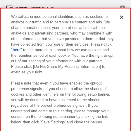
スマホ・PCであそぶ
We collect unique personal identifiers such as cookies to
analyze our traffic and to personalize content and ads. We
イベント・キャンペーン
share information about your use of our website with our
analytics and advertising partners, who may combine it with
other information that you have provided to them or that they
have collected from your use of their services. Please click
"
here
" to see more details about how we use cookies and
関連会社
サステナビリティ
サイトポリシー
the retention period of each cookie. You have the right to opt
out of our sharing of your information with our partners.
プライバシーポリシー
ウェブアクセシビリティ方針と検証結果
Please click [Do Not Share My Personal Information] to
exercise your right.
お取引先さまとともに
食品のご提供について
カスタマーハラスメント対応方針
よくあるご質問・お問い合わせ
Please note that even if you have enabled the opt-out
preference signals , if you choose to allow the sharing of
cookies and other identifiers on the following setup banner,
you will be deemed to have consented to the sharing
regardless of the opt-out preference signals . If you
understand and agree to this setting, please manage your
consent on the following setup banner by clicking the link
below, then click 'Save Settings' and close the banner.
©Bandai Namco Amusement Inc.