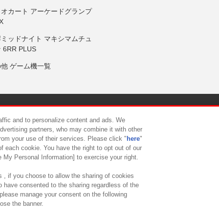
リオカート アーケードグランプ
X
岸ミッドナイト マキシマムチュ
 6RR PLUS
の他 ゲーム機一覧
サイトポリシー
プライバシーポリシー
ウェブアクセシビリティ方
raffic and to personalize content and ads. We
advertising partners, who may combine it with other
rom your use of their services. Please click "
here
"
供について
カスタマーハラスメント対応方針
よくあるご質問・
f each cookie. You have the right to opt out of our
e My Personal Information] to exercise your right.
 , if you choose to allow the sharing of cookies
to have consented to the sharing regardless of the
, please manage your consent on the following
lose the banner.
ndai Namco Amusement Lab Inc.
©Bandai Namco Experience Inc.
©HANAY