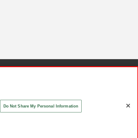
針と検証結果
お取引先さまとともに
お問い合わせ
Do Not Share My Personal Information
ASHIKI Co., Ltd. All Rights Reserved.