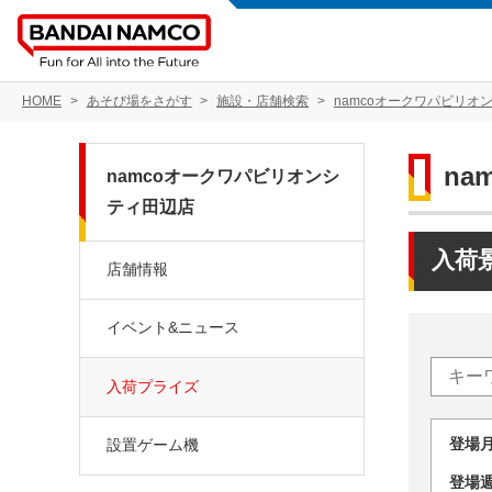
HOME
あそび場をさがす
施設・店舗検索
namcoオークワパビリオ
n
namcoオークワパビリオンシ
ティ田辺店
入荷
店舗情報
イベント&ニュース
入荷プライズ
登場
設置ゲーム機
登場