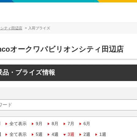
ンシティ田辺店
入荷プライズ
amcoオークワパビリオンシティ田辺店
景品・プライズ情報
月
全て表示
9月
8月
7月
6月
週
全て表示
5週
4週
3週
2週
1週