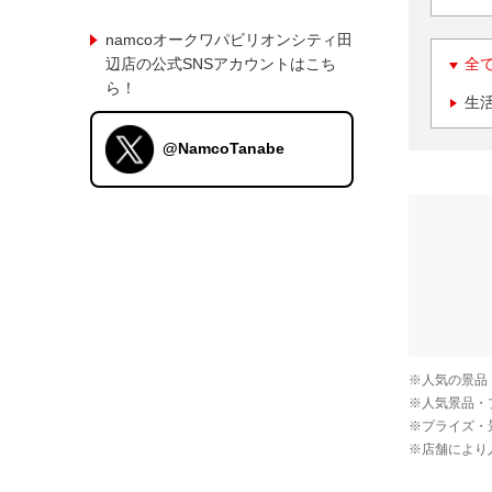
namcoオークワパビリオンシティ田
辺店の公式SNSアカウントはこち
全
ら！
生
@NamcoTanabe