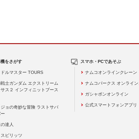
ム機をさがす
スマホ・PCであそぶ
ドルマスター TOURS
ナムコオンラインクレーン
動戦士ガンダム エクストリーム
ナムコパークス オンライ
ーサス２ インフィニットブース
ガシャポンオンライン
公式スマートフォンアプリ
ョジョの奇妙な冒険 ラストサバ
バー
鼓の達人
りスピリッツ