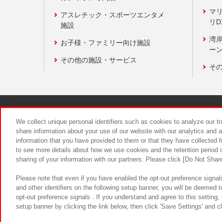
マ
アスレチック・スポーツエンタメ
リD
施設
湾
お子様・ファミリー向け施設
ーン
その他の施設・サービス
そ
関連会社
サステナビリティ
We collect unique personal identifiers such as cookies to analyze our t
share information about your use of our website with our analytics and 
information that you have provided to them or that they have collected f
食品のご提
to see more details about how we use cookies and the retention period o
sharing of your information with our partners. Please click [Do Not Shar
Please note that even if you have enabled the opt-out preference signals
and other identifiers on the following setup banner, you will be deemed 
opt-out preference signals . If you understand and agree to this setting
setup banner by clicking the link below, then click 'Save Settings' and c
©Bandai Namco Amusement Inc.
©Ba