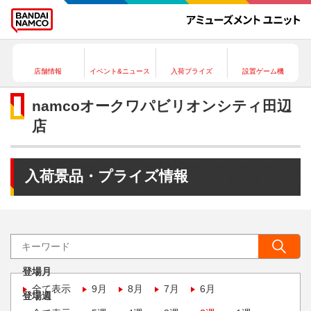
店舗情報
イベント&ニュース
入荷プライズ
設置ゲーム機
namcoオークワパビリオンシティ田辺
店
入荷景品・プライズ情報
登場月
全て表示
9月
8月
7月
6月
登場週