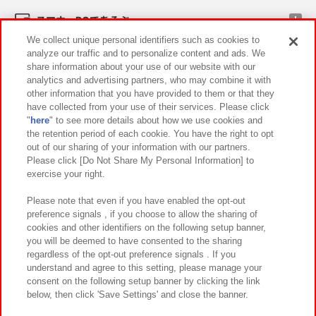
スマホ・PCであそぶ
We collect unique personal identifiers such as cookies to
analyze our traffic and to personalize content and ads. We
イベント・キャンペーン
share information about your use of our website with our
analytics and advertising partners, who may combine it with
other information that you have provided to them or that they
have collected from your use of their services. Please click
"
here
" to see more details about how we use cookies and
関連会社
サステナビリティ
サイトポリシー
the retention period of each cookie. You have the right to opt
out of our sharing of your information with our partners.
プライバシーポリシー
ウェブアクセシビリティ方針と検証結果
Please click [Do Not Share My Personal Information] to
exercise your right.
お取引先さまとともに
食品のご提供について
カスタマーハラスメント対応方針
よくあるご質問・お問い合わせ
Please note that even if you have enabled the opt-out
preference signals , if you choose to allow the sharing of
cookies and other identifiers on the following setup banner,
you will be deemed to have consented to the sharing
regardless of the opt-out preference signals . If you
understand and agree to this setting, please manage your
consent on the following setup banner by clicking the link
below, then click 'Save Settings' and close the banner.
©Bandai Namco Amusement Inc.