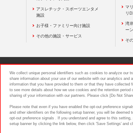
マ
アスレチック・スポーツエンタメ
リD
施設
湾
お子様・ファミリー向け施設
ーン
その他の施設・サービス
そ
関連会社
サステナビリティ
We collect unique personal identifiers such as cookies to analyze our t
share information about your use of our website with our analytics and 
information that you have provided to them or that they have collected f
食品のご提
to see more details about how we use cookies and the retention period o
sharing of your information with our partners. Please click [Do Not Shar
Please note that even if you have enabled the opt-out preference signals
and other identifiers on the following setup banner, you will be deemed 
opt-out preference signals . If you understand and agree to this setting
setup banner by clicking the link below, then click 'Save Settings' and c
©Bandai Namco Amusement Inc.
©Ba