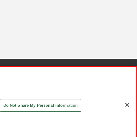
針と検証結果
お取引先さまとともに
お問い合わせ
Do Not Share My Personal Information
ASHIKI Co., Ltd. All Rights Reserved.