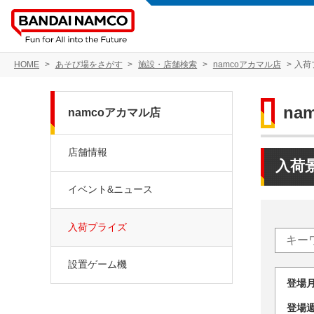
HOME
あそび場をさがす
施設・店舗検索
namcoアカマル店
入荷
na
namcoアカマル店
店舗情報
入荷
イベント&ニュース
入荷プライズ
設置ゲーム機
登場
登場