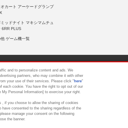
リオカート アーケードグランプ
X
岸ミッドナイト マキシマムチュ
 6RR PLUS
の他 ゲーム機一覧
サイトポリシー
プライバシーポリシー
ウェブアクセシビリティ方
raffic and to personalize content and ads. We
advertising partners, who may combine it with other
rom your use of their services. Please click "
here
"
供について
カスタマーハラスメント対応方針
よくあるご質問・
f each cookie. You have the right to opt out of our
e My Personal Information] to exercise your right.
 , if you choose to allow the sharing of cookies
to have consented to the sharing regardless of the
, please manage your consent on the following
lose the banner.
ndai Namco Amusement Lab Inc.
©Bandai Namco Experience Inc.
©HANAY