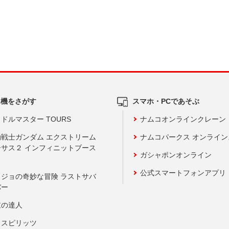
ム機をさがす
スマホ・PCであそぶ
ドルマスター TOURS
ナムコオンラインクレーン
動戦士ガンダム エクストリーム
ナムコパークス オンライ
ーサス２ インフィニットブース
ガシャポンオンライン
公式スマートフォンアプリ
ョジョの奇妙な冒険 ラストサバ
バー
鼓の達人
りスピリッツ