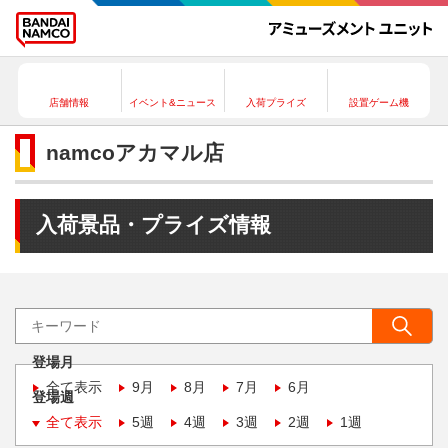
店舗情報
イベント&ニュース
入荷プライズ
設置ゲーム機
namcoアカマル店
入荷景品・プライズ情報
登場月
全て表示
9月
8月
7月
6月
登場週
全て表示
5週
4週
3週
2週
1週