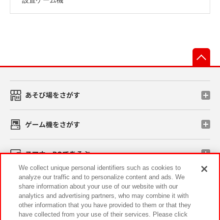
先
あそび場をさがす
ゲーム機をさがす
スマホ・PCであそぶ
We collect unique personal identifiers such as cookies to
analyze our traffic and to personalize content and ads. We
イベント・キャンペーン
share information about your use of our website with our
analytics and advertising partners, who may combine it with
other information that you have provided to them or that they
have collected from your use of their services. Please click