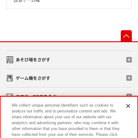
先
あそび場をさがす
ゲーム機をさがす
スマホ・PCであそぶ
We collect unique personal identifiers such as cookies to
analyze our traffic and to personalize content and ads. We
イベント・キャンペーン
share information about your use of our website with our
analytics and advertising partners, who may combine it with
other information that you have provided to them or that they
have collected from your use of their services. Please click