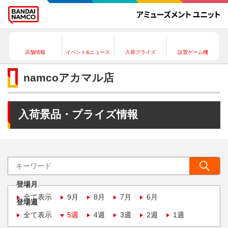
店舗情報
イベント&ニュース
入荷プライズ
設置ゲーム機
namcoアカマル店
入荷景品・プライズ情報
登場月
全て表示
9月
8月
7月
6月
登場週
全て表示
5週
4週
3週
2週
1週