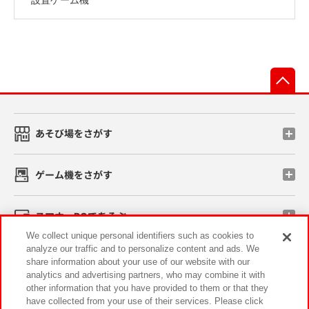
先
あそび場をさがす
ゲーム機をさがす
スマホ・PCであそぶ
We collect unique personal identifiers such as cookies to
analyze our traffic and to personalize content and ads. We
イベント・キャンペーン
share information about your use of our website with our
analytics and advertising partners, who may combine it with
other information that you have provided to them or that they
have collected from your use of their services. Please click