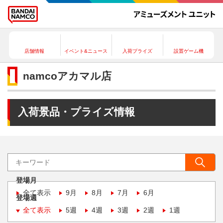
店舗情報
イベント&ニュース
入荷プライズ
設置ゲーム機
namcoアカマル店
入荷景品・プライズ情報
登場月
全て表示
9月
8月
7月
6月
登場週
全て表示
5週
4週
3週
2週
1週