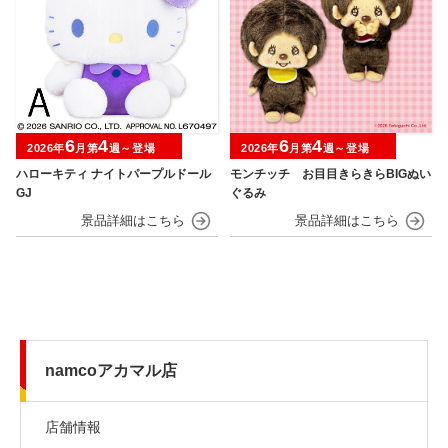
6
4
6
4
2026年
月第
週～登場
2026年
月第
週～登場
ハローキティ ナイトパープルドール
モンチッチ お目目きらきらBIGぬい
GJ
ぐるみ
namcoアカマル店
店舗情報