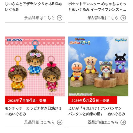
じいさんとアザラシ クリオネBIGぬ
ポケットモンスター めちゃもふぐっ
いぐるみ
とぬいぐるみ イーブイフレンズ～イ
ーブイ～おひるねver.
7
4
6
26
2026年
月第
週～登場
2026年
月
日～登場
モンチッチ カラビナ付き日焼けミ
えいが『それいけ！アンパンマン
ニぬいぐるみ
パンタンと約束の星』 ぬいぐるみ