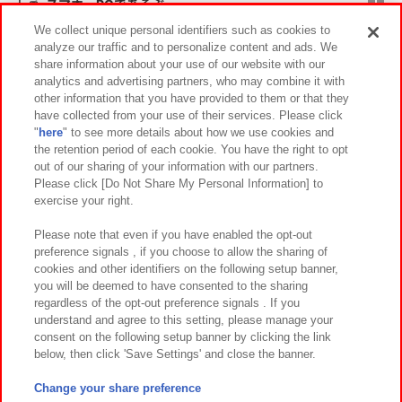
スマホ・PCであそぶ
We collect unique personal identifiers such as cookies to
analyze our traffic and to personalize content and ads. We
イベント・キャンペーン
share information about your use of our website with our
analytics and advertising partners, who may combine it with
other information that you have provided to them or that they
have collected from your use of their services. Please click
"
here
" to see more details about how we use cookies and
関連会社
サステナビリティ
サイトポリシー
the retention period of each cookie. You have the right to opt
out of our sharing of your information with our partners.
プライバシーポリシー
ウェブアクセシビリティ方針と検証結果
Please click [Do Not Share My Personal Information] to
exercise your right.
お取引先さまとともに
食品のご提供について
カスタマーハラスメント対応方針
よくあるご質問・お問い合わせ
Please note that even if you have enabled the opt-out
preference signals , if you choose to allow the sharing of
cookies and other identifiers on the following setup banner,
you will be deemed to have consented to the sharing
regardless of the opt-out preference signals . If you
understand and agree to this setting, please manage your
consent on the following setup banner by clicking the link
below, then click 'Save Settings' and close the banner.
©Bandai Namco Amusement Inc.
©Bandai Namco Amusement Lab Inc.
Change your share preference
©Bandai Namco Experience Inc.