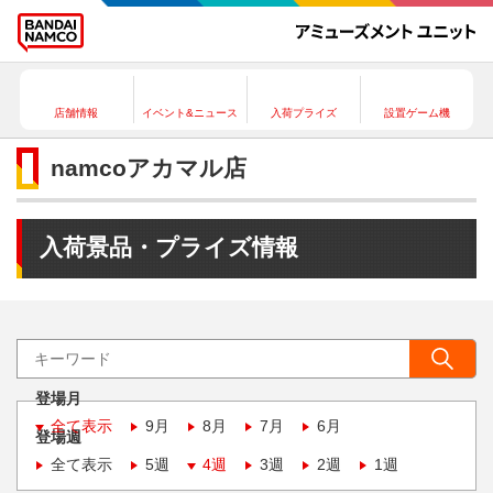
店舗情報
イベント&ニュース
入荷プライズ
設置ゲーム機
namcoアカマル店
入荷景品・プライズ情報
登場月
全て表示
9月
8月
7月
6月
登場週
全て表示
5週
4週
3週
2週
1週