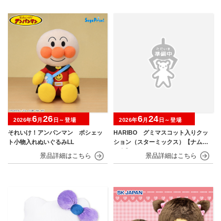
6
26
6
24
2026年
月
日～登場
2026年
月
日～登場
それいけ！アンパンマン ポシェッ
HARIBO グミマスコット入りクッ
ト小物入れぬいぐるみLL
ション（スターミックス）【ナムコ
限定】