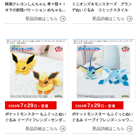
映画クレヨンしんちゃん 奇々怪々！
ミニオンズ＆モンスターズ グラン
オラの妖怪バケ～ション めちゃもふ
デぬいぐるみ コミックスタイル
ぐっとぬいぐるみ シロ
7
29
7
29
2026年
月
日～登場
2026年
月
日～登場
ポケットモンスター もふぐっとぬい
ポケットモンスター もふぐっとぬい
ぐるみ イーブイフレンズ～サンダー
ぐるみ イーブイフレンズ～シャワー
ス・ブースター～おひるねver.
ズ・グレイシア～おひるねver.