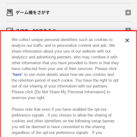
ゲーム機をさがす
スマホ・PCであそぶ
We collect unique personal identifiers such as cookies to
analyze our traffic and to personalize content and ads. We
イベント・キャンペーン
share information about your use of our website with our
analytics and advertising partners, who may combine it with
other information that you have provided to them or that they
have collected from your use of their services. Please click
"
here
" to see more details about how we use cookies and
関連会社
サステナビリティ
サイトポリシー
the retention period of each cookie. You have the right to opt
out of our sharing of your information with our partners.
プライバシーポリシー
ウェブアクセシビリティ方針と検証結果
Please click [Do Not Share My Personal Information] to
exercise your right.
お取引先さまとともに
食品のご提供について
カスタマーハラスメント対応方針
よくあるご質問・お問い合わせ
Please note that even if you have enabled the opt-out
preference signals , if you choose to allow the sharing of
cookies and other identifiers on the following setup banner,
you will be deemed to have consented to the sharing
regardless of the opt-out preference signals . If you