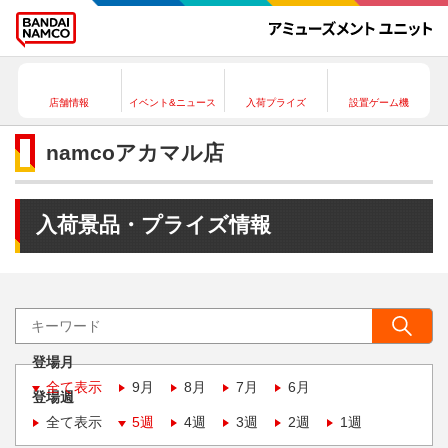
店舗情報
イベント&ニュース
入荷プライズ
設置ゲーム機
namcoアカマル店
入荷景品・プライズ情報
登場月
全て表示
9月
8月
7月
6月
登場週
全て表示
5週
4週
3週
2週
1週