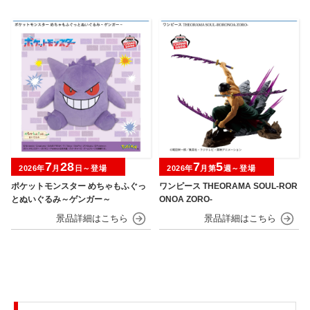
7
28
7
5
2026年
月
日～登場
2026年
月第
週～登場
ポケットモンスター めちゃもふぐっ
ワンピース THEORAMA SOUL-ROR
とぬいぐるみ～ゲンガー～
ONOA ZORO-