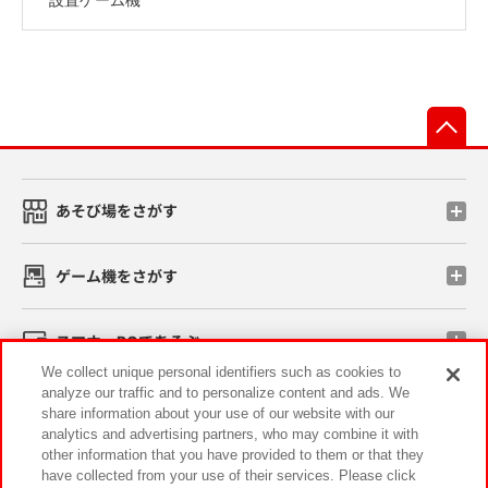
先
あそび場をさがす
ゲーム機をさがす
スマホ・PCであそぶ
We collect unique personal identifiers such as cookies to
analyze our traffic and to personalize content and ads. We
イベント・キャンペーン
share information about your use of our website with our
analytics and advertising partners, who may combine it with
other information that you have provided to them or that they
have collected from your use of their services. Please click