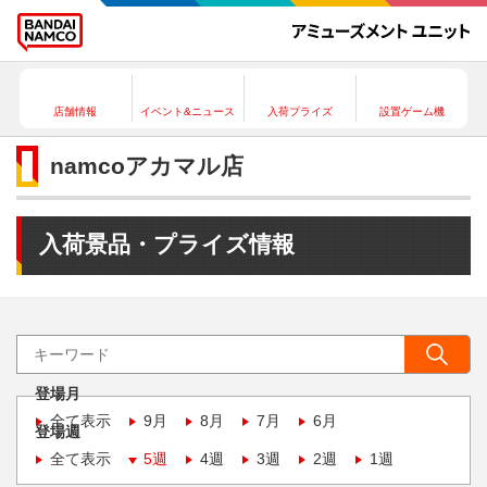
店舗情報
イベント&ニュース
入荷プライズ
設置ゲーム機
namcoアカマル店
入荷景品・プライズ情報
登場月
全て表示
9月
8月
7月
6月
登場週
全て表示
5週
4週
3週
2週
1週