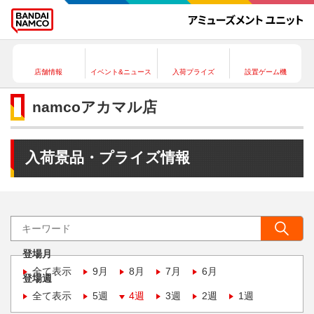
店舗情報
イベント&ニュース
入荷プライズ
設置ゲーム機
namcoアカマル店
入荷景品・プライズ情報
登場月
全て表示
9月
8月
7月
6月
登場週
全て表示
5週
4週
3週
2週
1週