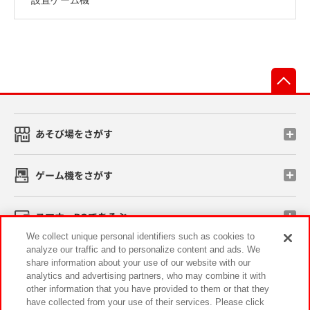
先
あそび場をさがす
ゲーム機をさがす
スマホ・PCであそぶ
We collect unique personal identifiers such as cookies to
analyze our traffic and to personalize content and ads. We
イベント・キャンペーン
share information about your use of our website with our
analytics and advertising partners, who may combine it with
other information that you have provided to them or that they
have collected from your use of their services. Please click