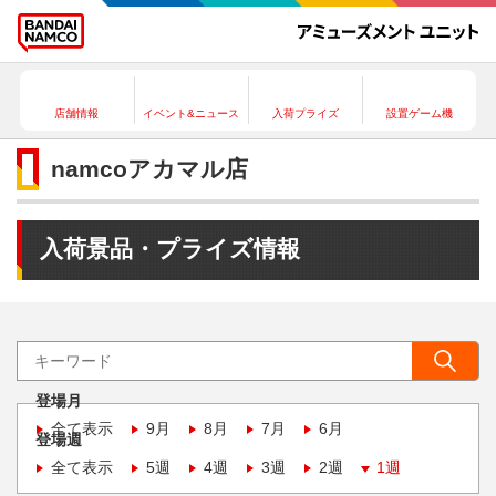
店舗情報
イベント&ニュース
入荷プライズ
設置ゲーム機
namcoアカマル店
入荷景品・プライズ情報
登場月
全て表示
9月
8月
7月
6月
登場週
全て表示
5週
4週
3週
2週
1週