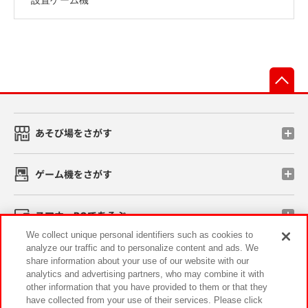
先
あそび場をさがす
ゲーム機をさがす
スマホ・PCであそぶ
We collect unique personal identifiers such as cookies to
analyze our traffic and to personalize content and ads. We
イベント・キャンペーン
share information about your use of our website with our
analytics and advertising partners, who may combine it with
other information that you have provided to them or that they
have collected from your use of their services. Please click