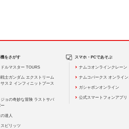
ム機をさがす
スマホ・PCであそぶ
ドルマスター TOURS
ナムコオンラインクレーン
動戦士ガンダム エクストリーム
ナムコパークス オンライ
ーサス２ インフィニットブース
ガシャポンオンライン
公式スマートフォンアプリ
ョジョの奇妙な冒険 ラストサバ
バー
鼓の達人
りスピリッツ