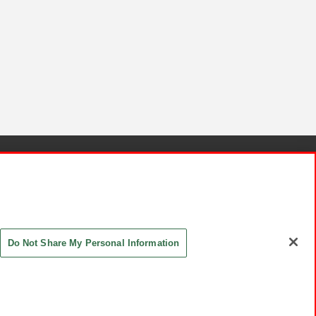
針と検証結果
お取引先さまとともに
お問い合わせ
Do Not Share My Personal Information
ASHIKI Co., Ltd. All Rights Reserved.