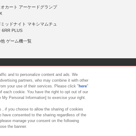
リオカート アーケードグランプ
X
岸ミッドナイト マキシマムチュ
 6RR PLUS
の他 ゲーム機一覧
サイトポリシー
プライバシーポリシー
ウェブアクセシビリティ方
raffic and to personalize content and ads. We
advertising partners, who may combine it with other
rom your use of their services. Please click "
here
"
供について
カスタマーハラスメント対応方針
よくあるご質問・
f each cookie. You have the right to opt out of our
e My Personal Information] to exercise your right.
 , if you choose to allow the sharing of cookies
to have consented to the sharing regardless of the
, please manage your consent on the following
lose the banner.
ndai Namco Amusement Lab Inc.
©Bandai Namco Experience Inc.
©HANAY