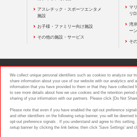
マ
アスレチック・スポーツエンタメ
リD
施設
湾
お子様・ファミリー向け施設
ーン
その他の施設・サービス
そ
関連会社
サステナビリティ
We collect unique personal identifiers such as cookies to analyze our t
share information about your use of our website with our analytics and 
information that you have provided to them or that they have collected f
食品のご提
to see more details about how we use cookies and the retention period o
sharing of your information with our partners. Please click [Do Not Shar
Please note that even if you have enabled the opt-out preference signals
and other identifiers on the following setup banner, you will be deemed 
opt-out preference signals . If you understand and agree to this setting
setup banner by clicking the link below, then click 'Save Settings' and c
©Bandai Namco Amusement Inc.
©Ba