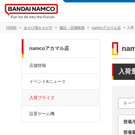
HOME
あそび場をさがす
施設・店舗検索
namcoアカマル店
入荷
na
namcoアカマル店
店舗情報
入荷
イベント&ニュース
入荷プライズ
設置ゲーム機
登場
登場