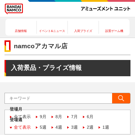
店舗情報
イベント&ニュース
入荷プライズ
設置ゲーム機
namcoアカマル店
入荷景品・プライズ情報
登場月
全て表示
9月
8月
7月
6月
登場週
全て表示
5週
4週
3週
2週
1週