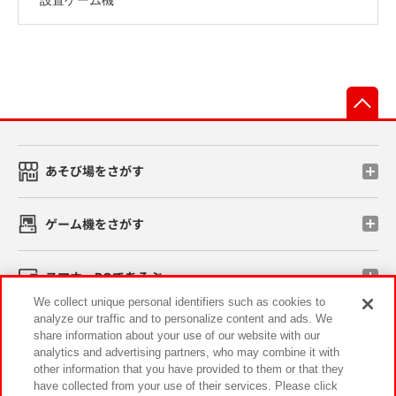
先
あそび場をさがす
ゲーム機をさがす
スマホ・PCであそぶ
We collect unique personal identifiers such as cookies to
analyze our traffic and to personalize content and ads. We
イベント・キャンペーン
share information about your use of our website with our
analytics and advertising partners, who may combine it with
other information that you have provided to them or that they
have collected from your use of their services. Please click