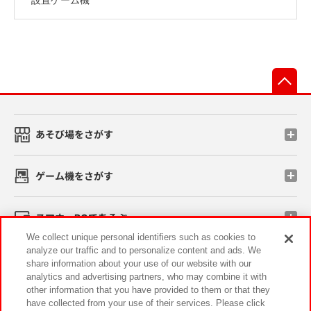
先
あそび場をさがす
ゲーム機をさがす
スマホ・PCであそぶ
We collect unique personal identifiers such as cookies to
analyze our traffic and to personalize content and ads. We
イベント・キャンペーン
share information about your use of our website with our
analytics and advertising partners, who may combine it with
other information that you have provided to them or that they
have collected from your use of their services. Please click