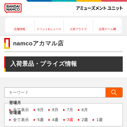
店舗情報
イベント&ニュース
入荷プライズ
設置ゲーム機
namcoアカマル店
入荷景品・プライズ情報
登場月
全て表示
9月
8月
7月
6月
登場週
全て表示
5週
4週
3週
2週
1週