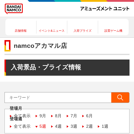
店舗情報
イベント&ニュース
入荷プライズ
設置ゲーム機
namcoアカマル店
入荷景品・プライズ情報
登場月
全て表示
9月
8月
7月
6月
登場週
全て表示
5週
4週
3週
2週
1週