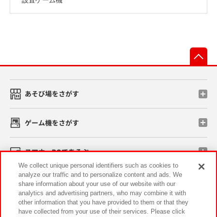
先
あそび場をさがす
ゲーム機をさがす
スマホ・PCであそぶ
We collect unique personal identifiers such as cookies to
analyze our traffic and to personalize content and ads. We
イベント・キャンペーン
share information about your use of our website with our
analytics and advertising partners, who may combine it with
other information that you have provided to them or that they
have collected from your use of their services. Please click