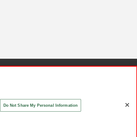
針と検証結果
お取引先さまとともに
お問い合わせ
Do Not Share My Personal Information
ASHIKI Co., Ltd. All Rights Reserved.