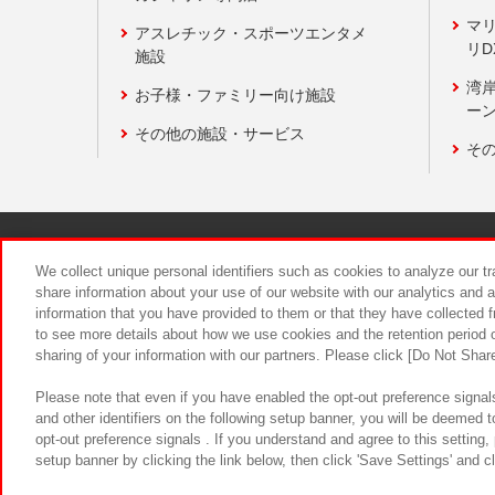
マ
アスレチック・スポーツエンタメ
リD
施設
湾
お子様・ファミリー向け施設
ーン
その他の施設・サービス
そ
関連会社
サステナビリティ
We collect unique personal identifiers such as cookies to analyze our t
share information about your use of our website with our analytics and 
information that you have provided to them or that they have collected f
食品のご提
to see more details about how we use cookies and the retention period o
sharing of your information with our partners. Please click [Do Not Shar
Please note that even if you have enabled the opt-out preference signals
and other identifiers on the following setup banner, you will be deemed 
opt-out preference signals . If you understand and agree to this setting
setup banner by clicking the link below, then click 'Save Settings' and c
©Bandai Namco Amusement Inc.
©Ba