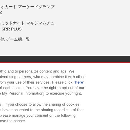
リオカート アーケードグランプ
X
岸ミッドナイト マキシマムチュ
 6RR PLUS
の他 ゲーム機一覧
サイトポリシー
プライバシーポリシー
ウェブアクセシビリティ方
raffic and to personalize content and ads. We
advertising partners, who may combine it with other
rom your use of their services. Please click "
here
"
供について
カスタマーハラスメント対応方針
よくあるご質問・
f each cookie. You have the right to opt out of our
e My Personal Information] to exercise your right.
 , if you choose to allow the sharing of cookies
to have consented to the sharing regardless of the
, please manage your consent on the following
lose the banner.
ndai Namco Amusement Lab Inc.
©Bandai Namco Experience Inc.
©HANAY