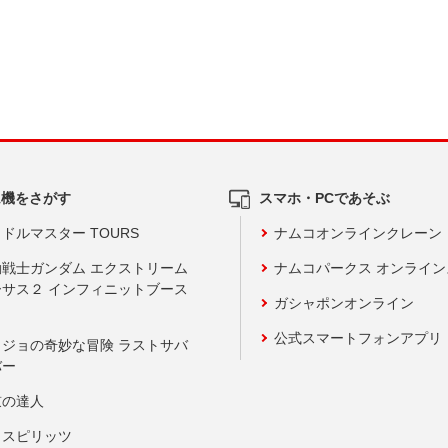
ム機をさがす
スマホ・PCであそぶ
ドルマスター TOURS
ナムコオンラインクレーン
動戦士ガンダム エクストリーム
ナムコパークス オンライ
ーサス２ インフィニットブース
ガシャポンオンライン
公式スマートフォンアプリ
ョジョの奇妙な冒険 ラストサバ
バー
鼓の達人
りスピリッツ