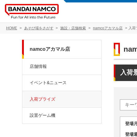
HOME
あそび場をさがす
施設・店舗検索
namcoアカマル店
入荷
na
namcoアカマル店
店舗情報
入荷
イベント&ニュース
入荷プライズ
設置ゲーム機
登場
登場