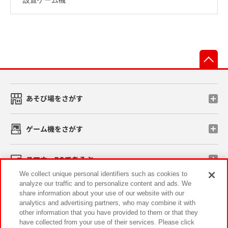
先
あそび場をさがす
ゲーム機をさがす
スマホ・PCであそぶ
We collect unique personal identifiers such as cookies to
analyze our traffic and to personalize content and ads. We
イベント・キャンペーン
share information about your use of our website with our
analytics and advertising partners, who may combine it with
other information that you have provided to them or that they
have collected from your use of their services. Please click