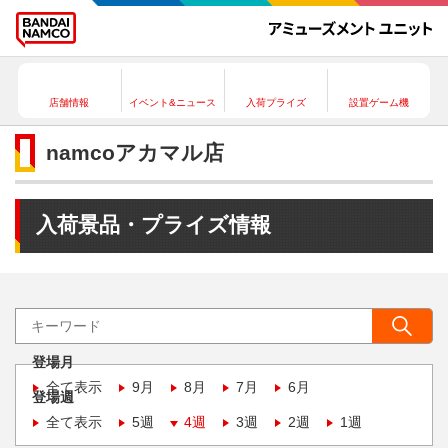
店舗情報
イベント&ニュース
入荷プライズ
設置ゲーム機
namcoアカマル店
入荷景品・プライズ情報
登場月
全て表示
9月
8月
7月
6月
登場週
全て表示
5週
4週
3週
2週
1週