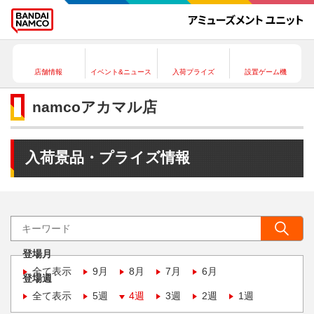
店舗情報
イベント&ニュース
入荷プライズ
設置ゲーム機
namcoアカマル店
入荷景品・プライズ情報
登場月
全て表示
9月
8月
7月
6月
登場週
全て表示
5週
4週
3週
2週
1週