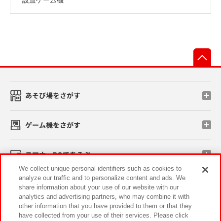
先
あそび場をさがす
ゲーム機をさがす
スマホ・PCであそぶ
We collect unique personal identifiers such as cookies to
analyze our traffic and to personalize content and ads. We
イベント・キャンペーン
share information about your use of our website with our
analytics and advertising partners, who may combine it with
other information that you have provided to them or that they
have collected from your use of their services. Please click