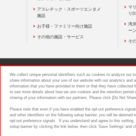
マ
アスレチック・スポーツエンタメ
リD
施設
湾
お子様・ファミリー向け施設
ーン
その他の施設・サービス
そ
関連会社
サステナビリティ
We collect unique personal identifiers such as cookies to analyze our t
share information about your use of our website with our analytics and 
information that you have provided to them or that they have collected f
食品のご提
to see more details about how we use cookies and the retention period o
sharing of your information with our partners. Please click [Do Not Shar
Please note that even if you have enabled the opt-out preference signals
and other identifiers on the following setup banner, you will be deemed 
opt-out preference signals . If you understand and agree to this setting
setup banner by clicking the link below, then click 'Save Settings' and c
©Bandai Namco Amusement Inc.
©Ba