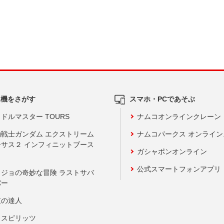
ム機をさがす
スマホ・PCであそぶ
ドルマスター TOURS
ナムコオンラインクレーン
動戦士ガンダム エクストリーム
ナムコパークス オンライ
ーサス２ インフィニットブース
ガシャポンオンライン
公式スマートフォンアプリ
ョジョの奇妙な冒険 ラストサバ
バー
鼓の達人
りスピリッツ