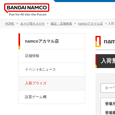
HOME
あそび場をさがす
施設・店舗検索
namcoアカマル店
入荷
na
namcoアカマル店
店舗情報
入荷
イベント&ニュース
入荷プライズ
設置ゲーム機
登場
登場