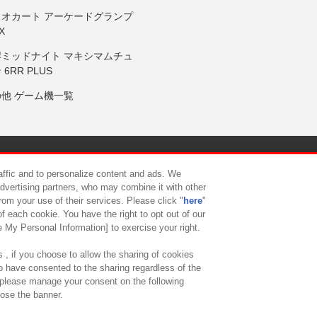
リオカート アーケードグランプ
X
岸ミッドナイト マキシマムチュ
 6RR PLUS
の他 ゲーム機一覧
サイトポリシー
プライバシーポリシー
ウェブアクセシビリティ方
raffic and to personalize content and ads. We
advertising partners, who may combine it with other
rom your use of their services. Please click "
here
"
供について
カスタマーハラスメント対応方針
よくあるご質問・
f each cookie. You have the right to opt out of our
e My Personal Information] to exercise your right.
 , if you choose to allow the sharing of cookies
to have consented to the sharing regardless of the
, please manage your consent on the following
lose the banner.
ndai Namco Amusement Lab Inc.
©Bandai Namco Experience Inc.
©HANAY