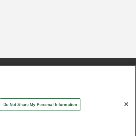
針と検証結果
お取引先さまとともに
お問い合わせ
Do Not Share My Personal Information
ASHIKI Co., Ltd. All Rights Reserved.