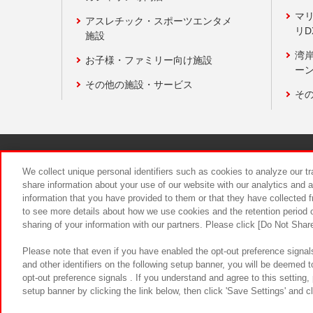
マ
アスレチック・スポーツエンタメ
リD
施設
湾
お子様・ファミリー向け施設
ーン
その他の施設・サービス
そ
関連会社
サステナビリティ
We collect unique personal identifiers such as cookies to analyze our t
share information about your use of our website with our analytics and 
information that you have provided to them or that they have collected f
食品のご提
to see more details about how we use cookies and the retention period o
sharing of your information with our partners. Please click [Do Not Shar
Please note that even if you have enabled the opt-out preference signals
and other identifiers on the following setup banner, you will be deemed 
opt-out preference signals . If you understand and agree to this setting
setup banner by clicking the link below, then click 'Save Settings' and c
©Bandai Namco Amusement Inc.
©Ba