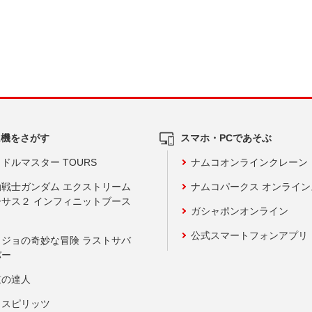
ム機をさがす
スマホ・PCであそぶ
ドルマスター TOURS
ナムコオンラインクレーン
動戦士ガンダム エクストリーム
ナムコパークス オンライ
ーサス２ インフィニットブース
ガシャポンオンライン
公式スマートフォンアプリ
ョジョの奇妙な冒険 ラストサバ
バー
鼓の達人
りスピリッツ