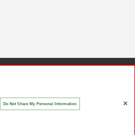
針と検証結果
お取引先さまとともに
お問い合わせ
Do Not Share My Personal Information
ASHIKI Co., Ltd. All Rights Reserved.