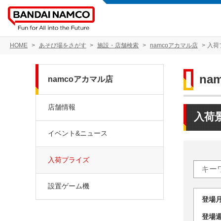
HOME
あそび場をさがす
施設・店舗検索
namcoアカマル店
入荷
na
namcoアカマル店
店舗情報
入荷
イベント&ニュース
入荷プライズ
設置ゲーム機
登場
登場