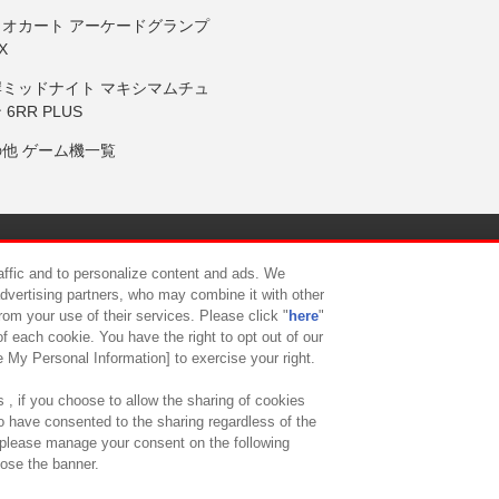
リオカート アーケードグランプ
X
岸ミッドナイト マキシマムチュ
 6RR PLUS
の他 ゲーム機一覧
サイトポリシー
プライバシーポリシー
ウェブアクセシビリティ方
raffic and to personalize content and ads. We
advertising partners, who may combine it with other
rom your use of their services. Please click "
here
"
供について
カスタマーハラスメント対応方針
よくあるご質問・
f each cookie. You have the right to opt out of our
e My Personal Information] to exercise your right.
 , if you choose to allow the sharing of cookies
to have consented to the sharing regardless of the
, please manage your consent on the following
lose the banner.
ndai Namco Amusement Lab Inc.
©Bandai Namco Experience Inc.
©HANAY