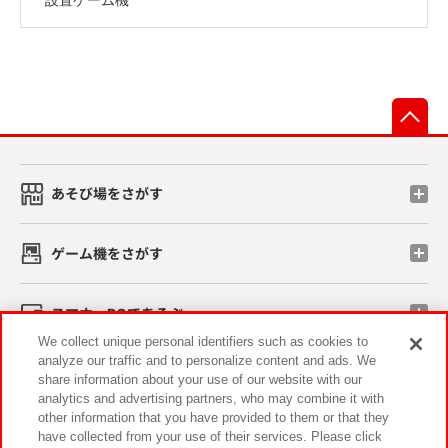
先
あそび場をさがす
ゲーム機をさがす
スマホ・PCであそぶ
We collect unique personal identifiers such as cookies to
analyze our traffic and to personalize content and ads. We
イベント・キャンペーン
share information about your use of our website with our
analytics and advertising partners, who may combine it with
other information that you have provided to them or that they
have collected from your use of their services. Please click