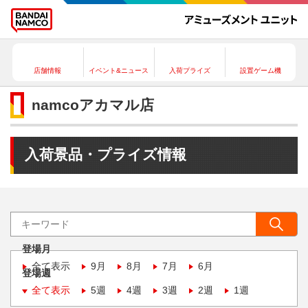
店舗情報
イベント&ニュース
入荷プライズ
設置ゲーム機
namcoアカマル店
入荷景品・プライズ情報
登場月
全て表示
9月
8月
7月
6月
登場週
全て表示
5週
4週
3週
2週
1週