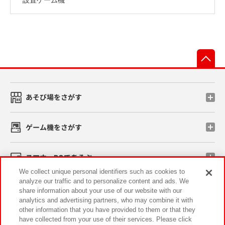
先
あそび場をさがす
ゲーム機をさがす
スマホ・PCであそぶ
We collect unique personal identifiers such as cookies to
analyze our traffic and to personalize content and ads. We
イベント・キャンペーン
share information about your use of our website with our
analytics and advertising partners, who may combine it with
other information that you have provided to them or that they
have collected from your use of their services. Please click