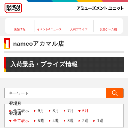
店舗情報
イベント&ニュース
入荷プライズ
設置ゲーム機
namcoアカマル店
入荷景品・プライズ情報
登場月
全て表示
9月
8月
7月
6月
登場週
全て表示
5週
4週
3週
2週
1週