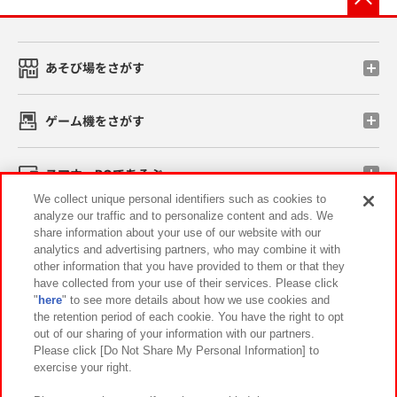
あそび場をさがす
ゲーム機をさがす
スマホ・PCであそぶ
We collect unique personal identifiers such as cookies to
analyze our traffic and to personalize content and ads. We
イベント・キャンペーン
share information about your use of our website with our
analytics and advertising partners, who may combine it with
other information that you have provided to them or that they
have collected from your use of their services. Please click
"
here
" to see more details about how we use cookies and
関連会社
サステナビリティ
サイトポリシー
the retention period of each cookie. You have the right to opt
out of our sharing of your information with our partners.
プライバシーポリシー
ウェブアクセシビリティ方針と検証結果
Please click [Do Not Share My Personal Information] to
exercise your right.
お取引先さまとともに
食品のご提供について