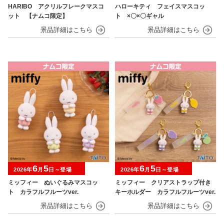
HARIBO アクリルフレークマスコ
ハローキティ フェイスマスコッ
ット 【ナムコ限定】
ト ×〇×〇ギャル
6
5
6
5
2026年
月
日～登場
2026年
月
日～登場
ミッフィー ぬいぐるみマスコッ
ミッフィー クリアストラップ付き
ト カラフルフルーツver.
キーホルダー カラフルフルーツver.