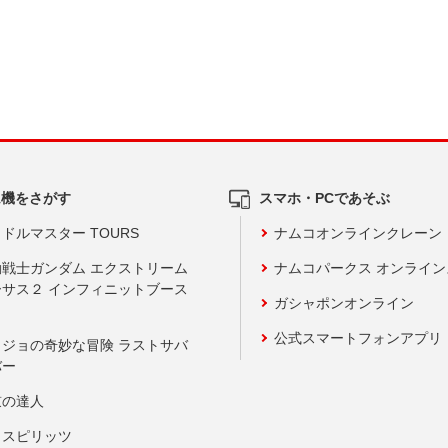
ム機をさがす
スマホ・PCであそぶ
ドルマスター TOURS
ナムコオンラインクレーン
動戦士ガンダム エクストリーム
ナムコパークス オンライ
ーサス２ インフィニットブース
ガシャポンオンライン
公式スマートフォンアプリ
ョジョの奇妙な冒険 ラストサバ
バー
鼓の達人
りスピリッツ