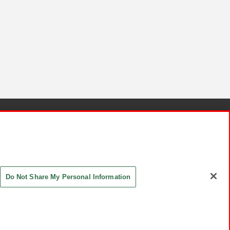
針と検証結果
お取引先さまとともに
お問い合わせ
Do Not Share My Personal Information
ASHIKI Co., Ltd. All Rights Reserved.