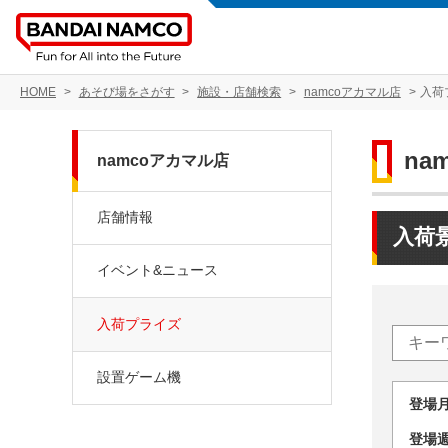
HOME
あそび場をさがす
施設・店舗検索
namcoアカマル店
入荷
na
namcoアカマル店
店舗情報
入荷
イベント&ニュース
入荷プライズ
設置ゲーム機
登場
登場