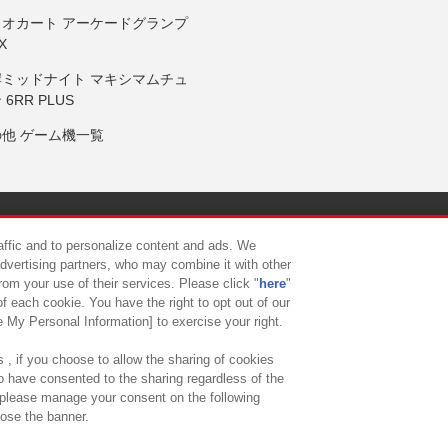
リオカート アーケードグランプ
X
岸ミッドナイト マキシマムチュ
 6RR PLUS
の他 ゲーム機一覧
サイトポリシー
プライバシーポリシー
ウェブアクセシビリティ方
raffic and to personalize content and ads. We
advertising partners, who may combine it with other
rom your use of their services. Please click "
here
"
供について
カスタマーハラスメント対応方針
よくあるご質問・
f each cookie. You have the right to opt out of our
e My Personal Information] to exercise your right.
 , if you choose to allow the sharing of cookies
to have consented to the sharing regardless of the
, please manage your consent on the following
lose the banner.
ndai Namco Amusement Lab Inc.
©Bandai Namco Experience Inc.
©HANAY