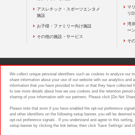
マ
アスレチック・スポーツエンタメ
リD
施設
湾
お子様・ファミリー向け施設
ーン
その他の施設・サービス
そ
関連会社
サステナビリティ
We collect unique personal identifiers such as cookies to analyze our t
share information about your use of our website with our analytics and 
information that you have provided to them or that they have collected f
食品のご提
to see more details about how we use cookies and the retention period o
sharing of your information with our partners. Please click [Do Not Shar
Please note that even if you have enabled the opt-out preference signals
and other identifiers on the following setup banner, you will be deemed 
opt-out preference signals . If you understand and agree to this setting
setup banner by clicking the link below, then click 'Save Settings' and c
©Bandai Namco Amusement Inc.
©Ba