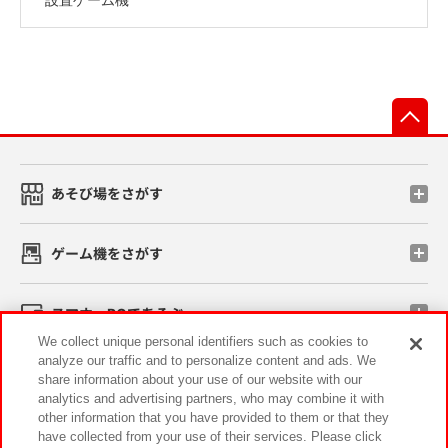
先
あそび場をさがす
ゲーム機をさがす
スマホ・PCであそぶ
We collect unique personal identifiers such as cookies to
analyze our traffic and to personalize content and ads. We
イベント・キャンペーン
share information about your use of our website with our
analytics and advertising partners, who may combine it with
other information that you have provided to them or that they
have collected from your use of their services. Please click