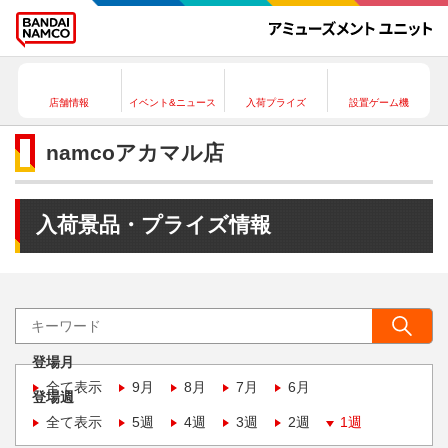
店舗情報
イベント&ニュース
入荷プライズ
設置ゲーム機
namcoアカマル店
入荷景品・プライズ情報
登場月
全て表示
9月
8月
7月
6月
登場週
全て表示
5週
4週
3週
2週
1週