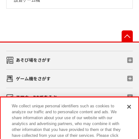
先
あそび場をさがす
ゲーム機をさがす
スマホ・PCであそぶ
We collect unique personal identifiers such as cookies to
analyze our traffic and to personalize content and ads. We
イベント・キャンペーン
share information about your use of our website with our
analytics and advertising partners, who may combine it with
other information that you have provided to them or that they
have collected from your use of their services. Please click