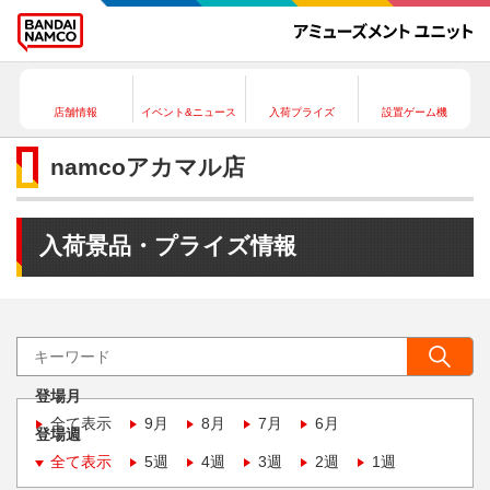
店舗情報
イベント&ニュース
入荷プライズ
設置ゲーム機
namcoアカマル店
入荷景品・プライズ情報
登場月
全て表示
9月
8月
7月
6月
登場週
全て表示
5週
4週
3週
2週
1週