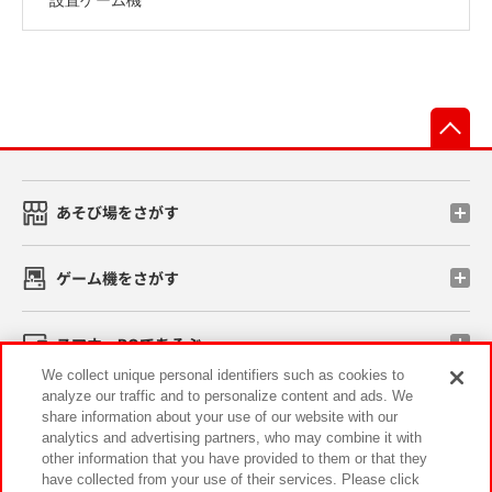
先
あそび場をさがす
ゲーム機をさがす
スマホ・PCであそぶ
We collect unique personal identifiers such as cookies to
analyze our traffic and to personalize content and ads. We
イベント・キャンペーン
share information about your use of our website with our
analytics and advertising partners, who may combine it with
other information that you have provided to them or that they
have collected from your use of their services. Please click