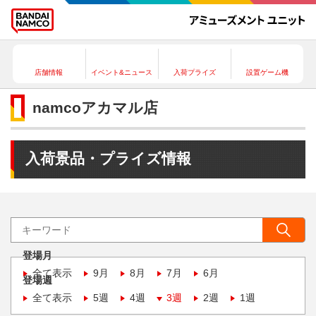
店舗情報
イベント&ニュース
入荷プライズ
設置ゲーム機
namcoアカマル店
入荷景品・プライズ情報
登場月
全て表示
9月
8月
7月
6月
登場週
全て表示
5週
4週
3週
2週
1週