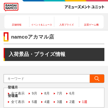
店舗情報
イベント&ニュース
入荷プライズ
設置ゲーム機
namcoアカマル店
入荷景品・プライズ情報
登場月
全て表示
9月
8月
7月
6月
登場週
全て表示
5週
4週
3週
2週
1週