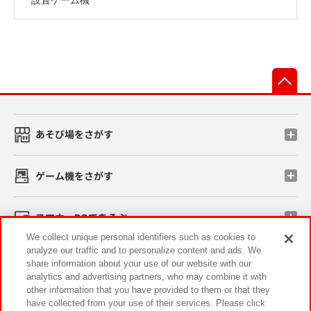
先
あそび場をさがす
ゲーム機をさがす
スマホ・PCであそぶ
We collect unique personal identifiers such as cookies to
analyze our traffic and to personalize content and ads. We
イベント・キャンペーン
share information about your use of our website with our
analytics and advertising partners, who may combine it with
other information that you have provided to them or that they
have collected from your use of their services. Please click