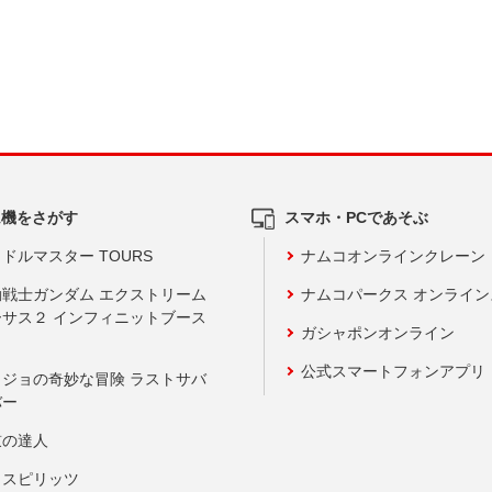
ム機をさがす
スマホ・PCであそぶ
ドルマスター TOURS
ナムコオンラインクレーン
動戦士ガンダム エクストリーム
ナムコパークス オンライ
ーサス２ インフィニットブース
ガシャポンオンライン
公式スマートフォンアプリ
ョジョの奇妙な冒険 ラストサバ
バー
鼓の達人
りスピリッツ