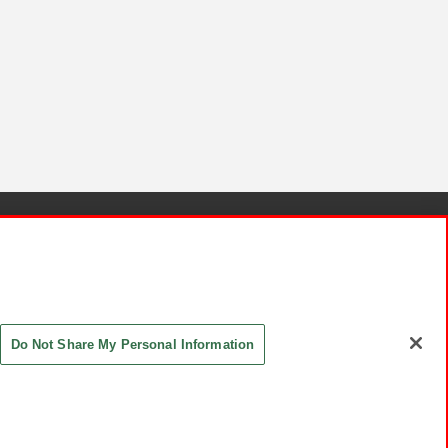
針と検証結果
お取引先さまとともに
お問い合わせ
Do Not Share My Personal Information
ASHIKI Co., Ltd. All Rights Reserved.