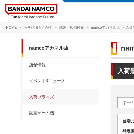
HOME
あそび場をさがす
施設・店舗検索
namcoアカマル店
入荷
na
namcoアカマル店
店舗情報
入荷
イベント&ニュース
入荷プライズ
設置ゲーム機
登場
登場