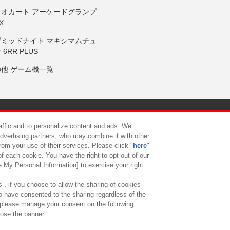
リオカート アーケードグランプ
X
岸ミッドナイト マキシマムチュ
 6RR PLUS
の他 ゲーム機一覧
サイトポリシー
プライバシーポリシー
ウェブアクセシビリティ方
raffic and to personalize content and ads. We
advertising partners, who may combine it with other
rom your use of their services. Please click "
here
"
供について
カスタマーハラスメント対応方針
よくあるご質問・
f each cookie. You have the right to opt out of our
e My Personal Information] to exercise your right.
 , if you choose to allow the sharing of cookies
to have consented to the sharing regardless of the
, please manage your consent on the following
lose the banner.
ndai Namco Amusement Lab Inc.
©Bandai Namco Experience Inc.
©HANAY