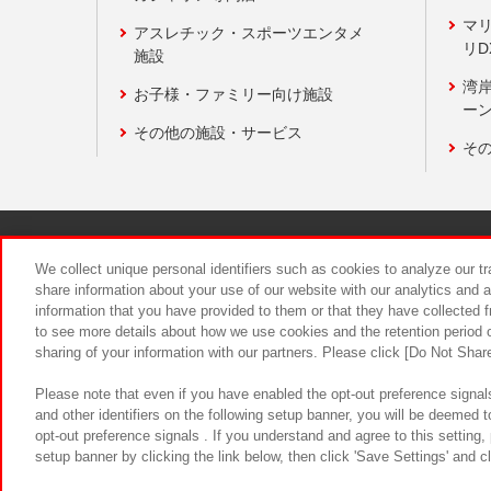
マ
アスレチック・スポーツエンタメ
リD
施設
湾
お子様・ファミリー向け施設
ーン
その他の施設・サービス
そ
関連会社
サステナビリティ
We collect unique personal identifiers such as cookies to analyze our t
share information about your use of our website with our analytics and 
information that you have provided to them or that they have collected f
食品のご提
to see more details about how we use cookies and the retention period o
sharing of your information with our partners. Please click [Do Not Shar
Please note that even if you have enabled the opt-out preference signals
and other identifiers on the following setup banner, you will be deemed 
opt-out preference signals . If you understand and agree to this setting
setup banner by clicking the link below, then click 'Save Settings' and c
©Bandai Namco Amusement Inc.
©Ba