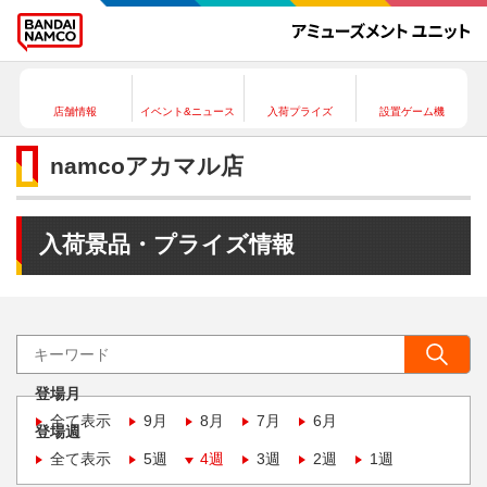
店舗情報
イベント&ニュース
入荷プライズ
設置ゲーム機
namcoアカマル店
入荷景品・プライズ情報
登場月
全て表示
9月
8月
7月
6月
登場週
全て表示
5週
4週
3週
2週
1週