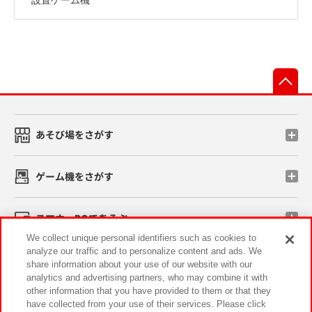
先
あそび場をさがす
ゲーム機をさがす
スマホ・PCであそぶ
We collect unique personal identifiers such as cookies to
analyze our traffic and to personalize content and ads. We
イベント・キャンペーン
share information about your use of our website with our
analytics and advertising partners, who may combine it with
other information that you have provided to them or that they
have collected from your use of their services. Please click