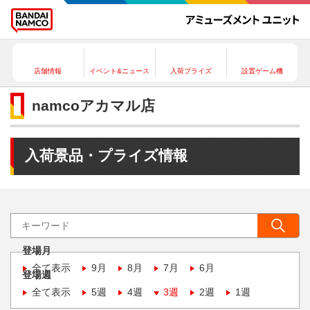
店舗情報
イベント&ニュース
入荷プライズ
設置ゲーム機
namcoアカマル店
入荷景品・プライズ情報
登場月
全て表示
9月
8月
7月
6月
登場週
全て表示
5週
4週
3週
2週
1週