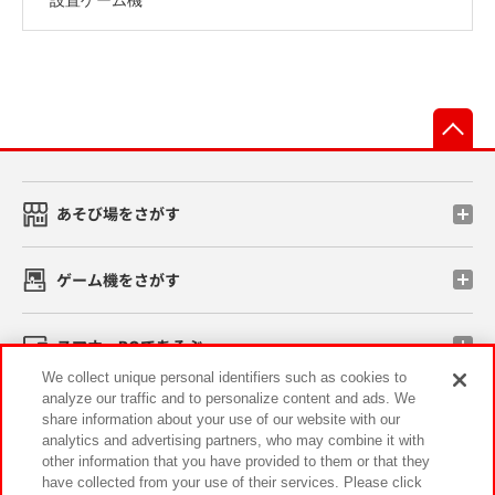
先
あそび場をさがす
ゲーム機をさがす
スマホ・PCであそぶ
We collect unique personal identifiers such as cookies to
analyze our traffic and to personalize content and ads. We
イベント・キャンペーン
share information about your use of our website with our
analytics and advertising partners, who may combine it with
other information that you have provided to them or that they
have collected from your use of their services. Please click