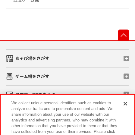
先
あそび場をさがす
ゲーム機をさがす
スマホ・PCであそぶ
We collect unique personal identifiers such as cookies to
analyze our traffic and to personalize content and ads. We
イベント・キャンペーン
share information about your use of our website with our
analytics and advertising partners, who may combine it with
other information that you have provided to them or that they
have collected from your use of their services. Please click