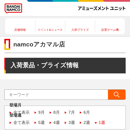
店舗情報
イベント&ニュース
入荷プライズ
設置ゲーム機
namcoアカマル店
入荷景品・プライズ情報
登場月
全て表示
9月
8月
7月
6月
登場週
全て表示
5週
4週
3週
2週
1週