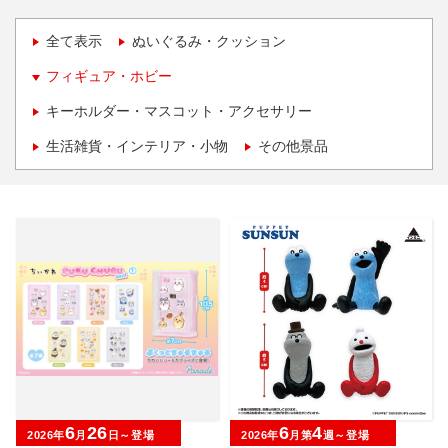
全て表示
ぬいぐるみ・クッション
フィギュア・ホビー
キーホルダー・マスコット・アクセサリー
生活雑貨・インテリア・小物
その他景品
6
26
6
4
2026年
月
日～登場
2026年
月第
週～登場