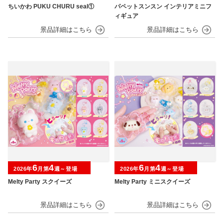
ちいかわ PUKU CHURU seal①
パペットスンスン インテリアミニフ
ィギュア
6
4
6
4
2026年
月第
週～登場
2026年
月第
週～登場
Melty Party スクイーズ
Melty Party ミニスクイーズ