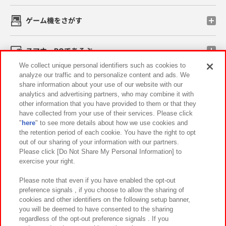
ゲーム機をさがす
スマホ・PCであそぶ
We collect unique personal identifiers such as cookies to
analyze our traffic and to personalize content and ads. We
イベント・キャンペーン
share information about your use of our website with our
analytics and advertising partners, who may combine it with
other information that you have provided to them or that they
have collected from your use of their services. Please click
"
here
" to see more details about how we use cookies and
関連会社
サステナビリティ
サイトポリシー
the retention period of each cookie. You have the right to opt
out of our sharing of your information with our partners.
プライバシーポリシー
ウェブアクセシビリティ方針と検証結果
Please click [Do Not Share My Personal Information] to
exercise your right.
お取引先さまとともに
食品のご提供について
カスタマーハラスメント対応方針
よくあるご質問・お問い合わせ
Please note that even if you have enabled the opt-out
preference signals , if you choose to allow the sharing of
cookies and other identifiers on the following setup banner,
you will be deemed to have consented to the sharing
regardless of the opt-out preference signals . If you