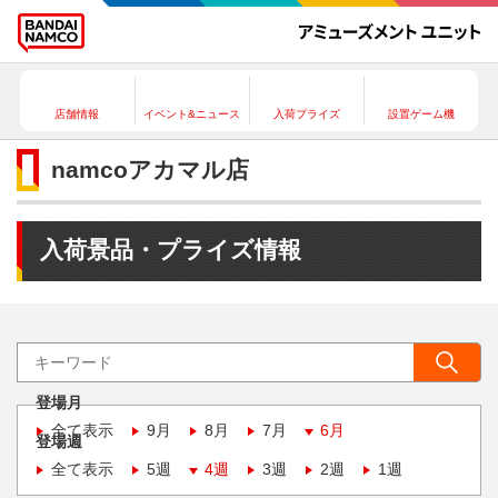
店舗情報
イベント&ニュース
入荷プライズ
設置ゲーム機
namcoアカマル店
入荷景品・プライズ情報
登場月
全て表示
9月
8月
7月
6月
登場週
全て表示
5週
4週
3週
2週
1週