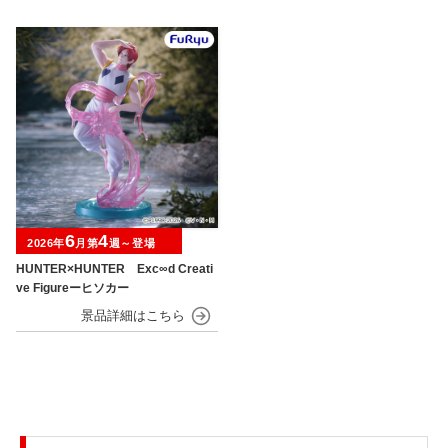
6
4
2026年
月第
週～登場
HUNTER×HUNTER Exc∞d Creati
ve Figureーヒソカー