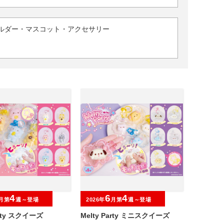
ルダー・マスコット・アクセサリー
4
6
4
月第
週～登場
2026年
月第
週～登場
arty スクイーズ
Melty Party ミニスクイーズ