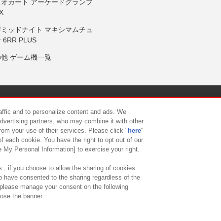
リオカート アーケードグランプ
X
岸ミッドナイト マキシマムチュ
 6RR PLUS
の他 ゲーム機一覧
サイトポリシー
プライバシーポリシー
ウェブアクセシビリティ方
raffic and to personalize content and ads. We
advertising partners, who may combine it with other
rom your use of their services. Please click "
here
"
供について
カスタマーハラスメント対応方針
よくあるご質問・
f each cookie. You have the right to opt out of our
e My Personal Information] to exercise your right.
 , if you choose to allow the sharing of cookies
to have consented to the sharing regardless of the
, please manage your consent on the following
lose the banner.
ndai Namco Amusement Lab Inc.
©Bandai Namco Experience Inc.
©HANAY