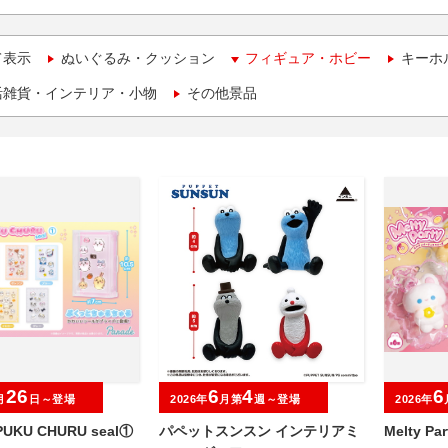
て表示
ぬいぐるみ・クッション
フィギュア・ホビー
キーホ
活雑貨・インテリア・小物
その他景品
26
6
4
6
月
日～登場
2026年
月第
週～登場
2026年
UKU CHURU seal①
パペットスンスン インテリアミ
Melty P