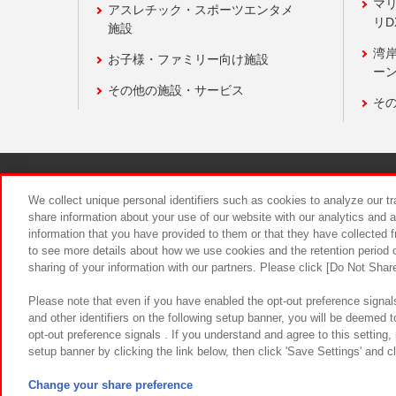
マ
アスレチック・スポーツエンタメ
リD
施設
湾
お子様・ファミリー向け施設
ーン
その他の施設・サービス
そ
関連会社
サステナビリティ
We collect unique personal identifiers such as cookies to analyze our t
share information about your use of our website with our analytics and 
information that you have provided to them or that they have collected f
食品のご提
to see more details about how we use cookies and the retention period o
sharing of your information with our partners. Please click [Do Not Shar
Please note that even if you have enabled the opt-out preference signals
and other identifiers on the following setup banner, you will be deemed 
opt-out preference signals . If you understand and agree to this setting
setup banner by clicking the link below, then click 'Save Settings' and c
©Bandai Namco Amusement Inc.
©Ba
Change your share preference