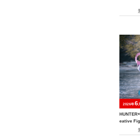
6
2026年
HUNTER×
eative 