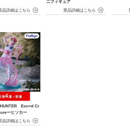
ニフィギュア
4
月第
週～登場
HUNTER Exc∞d Cr
Figureーヒソカー