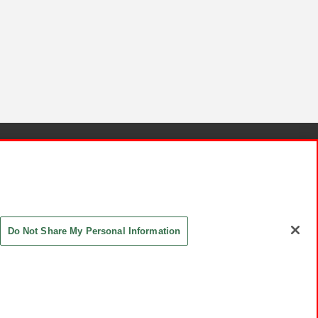
針と検証結果
お取引先さまとともに
お問い合わせ
Do Not Share My Personal Information
ASHIKI Co., Ltd. All Rights Reserved.