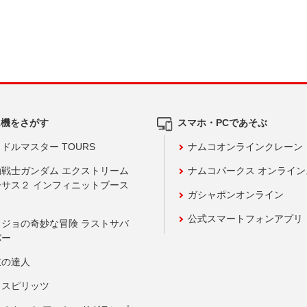
ム機をさがす
スマホ・PCであそぶ
ドルマスター TOURS
ナムコオンラインクレーン
動戦士ガンダム エクストリーム
ナムコパークス オンライ
ーサス２ インフィニットブース
ガシャポンオンライン
公式スマートフォンアプリ
ョジョの奇妙な冒険 ラストサバ
バー
鼓の達人
りスピリッツ