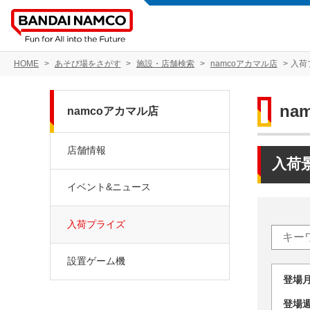
HOME
あそび場をさがす
施設・店舗検索
namcoアカマル店
入荷
na
namcoアカマル店
店舗情報
入荷
イベント&ニュース
入荷プライズ
設置ゲーム機
登場
登場