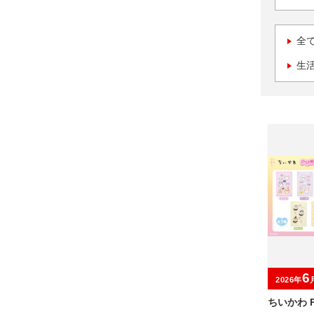
全
生
6
2026年
ちいかわ P