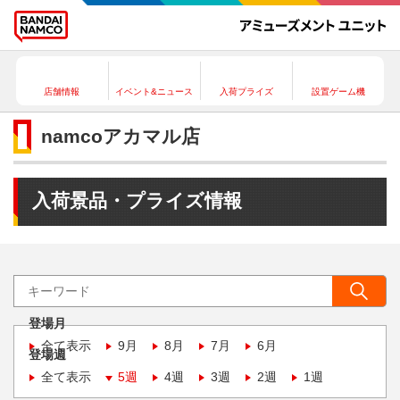
店舗情報
イベント&ニュース
入荷プライズ
設置ゲーム機
namcoアカマル店
入荷景品・プライズ情報
登場月
全て表示
9月
8月
7月
6月
登場週
全て表示
5週
4週
3週
2週
1週