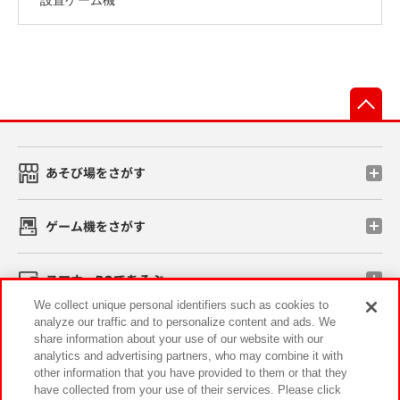
先
あそび場をさがす
ゲーム機をさがす
スマホ・PCであそぶ
We collect unique personal identifiers such as cookies to
analyze our traffic and to personalize content and ads. We
イベント・キャンペーン
share information about your use of our website with our
analytics and advertising partners, who may combine it with
other information that you have provided to them or that they
have collected from your use of their services. Please click