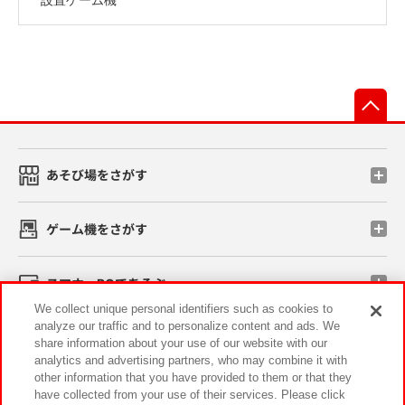
先
あそび場をさがす
ゲーム機をさがす
スマホ・PCであそぶ
We collect unique personal identifiers such as cookies to
analyze our traffic and to personalize content and ads. We
イベント・キャンペーン
share information about your use of our website with our
analytics and advertising partners, who may combine it with
other information that you have provided to them or that they
have collected from your use of their services. Please click