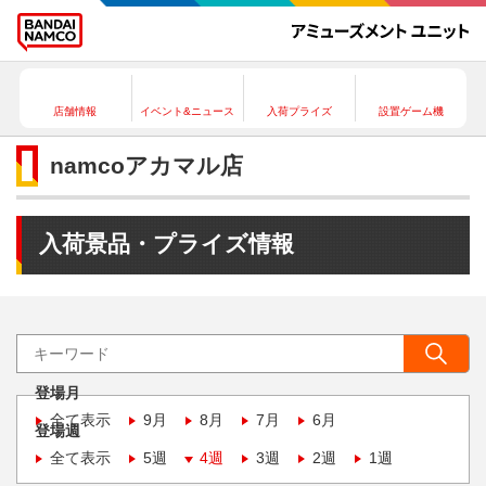
店舗情報
イベント&ニュース
入荷プライズ
設置ゲーム機
namcoアカマル店
入荷景品・プライズ情報
登場月
全て表示
9月
8月
7月
6月
登場週
全て表示
5週
4週
3週
2週
1週