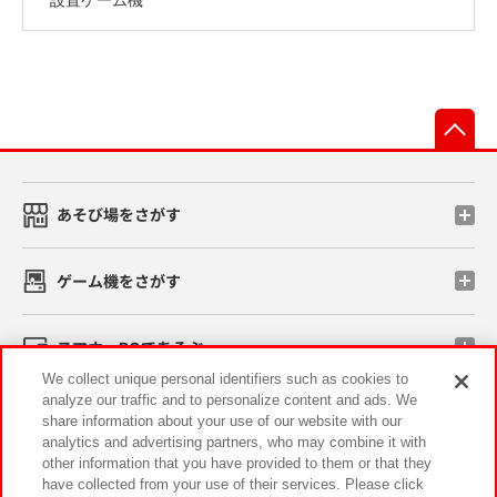
先
あそび場をさがす
ゲーム機をさがす
スマホ・PCであそぶ
We collect unique personal identifiers such as cookies to
analyze our traffic and to personalize content and ads. We
イベント・キャンペーン
share information about your use of our website with our
analytics and advertising partners, who may combine it with
other information that you have provided to them or that they
have collected from your use of their services. Please click