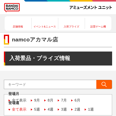
店舗情報
イベント&ニュース
入荷プライズ
設置ゲーム機
namcoアカマル店
入荷景品・プライズ情報
登場月
全て表示
9月
8月
7月
6月
登場週
全て表示
5週
4週
3週
2週
1週